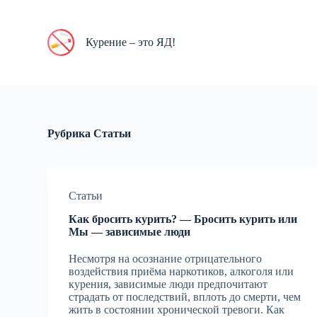
П
е
р
Курение – это ЯД!
е
й
т
и
к
с
у
Рубрика
Статьи
т
и
Статьи
Как бросить курить? — Бросить курить или
Мы — зависимые люди
Несмотря на осознание отрицательного
воздействия приёма наркотиков, алкоголя или
курения, зависимые люди предпочитают
страдать от последствий, вплоть до смерти, чем
жить в состоянии хронической тревоги. Как