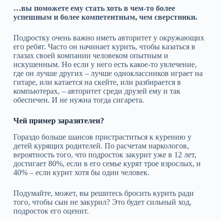
…вы поможете ему стать хоть в чем-то более
успешным и более компетентным, чем сверстники.
Подростку очень важно иметь авторитет у окружающих
его ребят. Часто он начинает курить, чтобы казаться в
глазах своей компании человеком опытным и
искушенным. Но если у него есть какое-то увлечение,
где он лучше других – лучше одноклассников играет на
гитаре, или катается на скейте, или разбирается в
компьютерах, – авторитет среди друзей ему и так
обеспечен. И не нужна тогда сигарета.
Чей пример заразителен?
Гораздо больше шансов пристраститься к курению у
детей курящих родителей. По расчетам наркологов,
вероятность того, что подросток закурит уже в 12 лет,
достигает 80%, если в его семье курят трое взрослых, и
40% – если курит хотя бы один человек.
Подумайте, может, вы решитесь бросить курить ради
того, чтобы сын не закурил? Это будет сильный ход,
подросток его оценит.