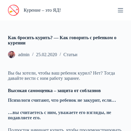
П
Курение – это ЯД!
е
р
е
й
т
и
Как бросить курить? — Как говорить с ребенком о
к
курении
с
у
admin
25.02.2020
Статьи
т
и
Вы бы хотели, чтобы ваш ребенок курил? Нет? Тогда
давайте вести с ним работу заранее.
Высокая самооценка – защита от соблазнов
Психологи считают, что ребенок не закурит, если…
…вы считаетесь с ним, уважаете его взгляды, не
подавляете его.
Подросток начинает курить, чтобы продемонстрировать