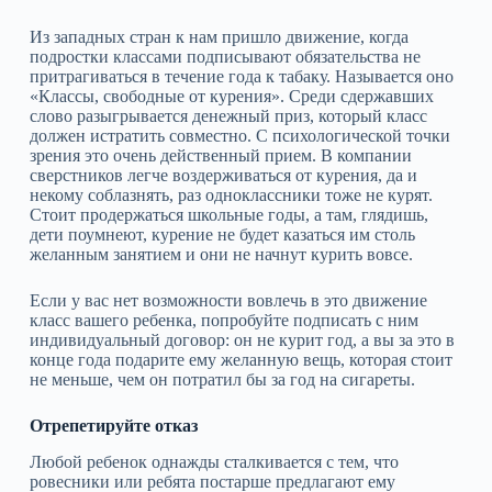
Из западных стран к нам пришло движение, когда
подростки классами подписывают обязательства не
притрагиваться в течение года к табаку. Называется оно
«Классы, свободные от курения». Среди сдержавших
слово разыгрывается денежный приз, который класс
должен истратить совместно. С психологической точки
зрения это очень действенный прием. В компании
сверстников легче воздерживаться от курения, да и
некому соблазнять, раз одноклассники тоже не курят.
Стоит продержаться школьные годы, а там, глядишь,
дети поумнеют, курение не будет казаться им столь
желанным занятием и они не начнут курить вовсе.
Если у вас нет возможности вовлечь в это движение
класс вашего ребенка, попробуйте подписать с ним
индивидуальный договор: он не курит год, а вы за это в
конце года подарите ему желанную вещь, которая стоит
не меньше, чем он потратил бы за год на сигареты.
Отрепетируйте отказ
Любой ребенок однажды сталкивается с тем, что
ровесники или ребята постарше предлагают ему