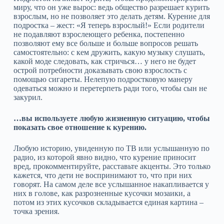
миру, что он уже вырос: ведь общество разрешает курить
взрослым, но не позволяет это делать детям. Курение для
подростка – жест: «Я теперь взрослый!» Если родители
не подавляют взрослеющего ребенка, постепенно
позволяют ему все больше и больше вопросов решать
самостоятельно: с кем дружить, какую музыку слушать,
какой моде следовать, как стричься… у него не будет
острой потребности доказывать свою взрослость с
помощью сигареты. Нелепую подростковую манеру
одеваться можно и перетерпеть ради того, чтобы сын не
закурил.
…вы используете любую жизненную ситуацию, чтобы
показать свое отношение к курению.
Любую историю, увиденную по TВ или услышанную по
радио, из которой явно видно, что курение приносит
вред, прокомментируйте, расставьте акценты. Это только
кажется, что дети не воспринимают то, что при них
говорят. На самом деле все услышанное накапливается у
них в голове, как разрозненные кусочки мозаики, а
потом из этих кусочков складывается единая картина –
точка зрения.