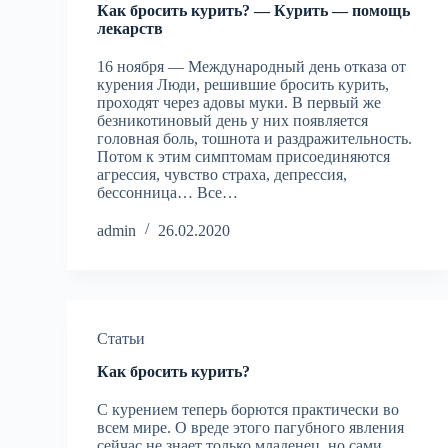
Как бросить курить? — Курить — помощь
лекарств
16 ноября — Международный день отказа от
курения Люди, решившие бросить курить,
проходят через адовы муки. В первый же
безникотиновый день у них появляется
головная боль, тошнота и раздражительность.
Потом к этим симптомам присоединяются
агрессия, чувство страха, депрессия,
бессонница… Все…
admin
26.02.2020
Статьи
Как бросить курить?
С курением теперь борются практически во
всем мире. О вреде этого пагубного явления
сейчас не знает только младенец, но сами