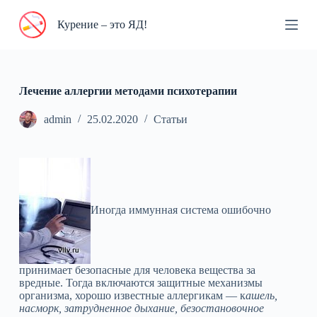
П
Курение – это ЯД!
е
р
е
й
т
и
Лечение аллергии методами психотерапии
к
с
admin
25.02.2020
Статьи
у
т
и
Иногда иммунная система ошибочно
принимает безопасные для человека вещества за
вредные. Тогда включаются защитные механизмы
организма, хорошо известные аллергикам — к
ашель,
насморк, затрудненное дыхание, безостановочное