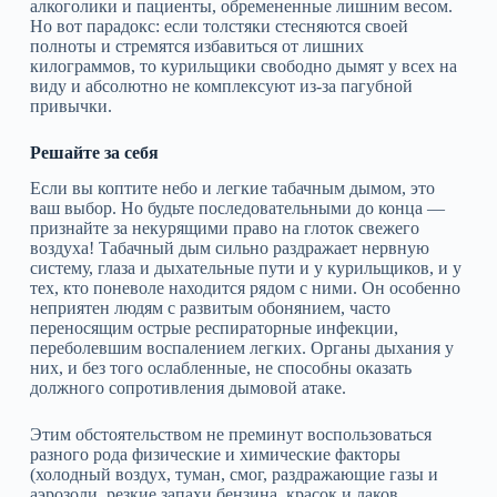
алкоголики и пациенты, обремененные лишним весом.
Но вот парадокс: если толстяки стесняются своей
полноты и стремятся избавиться от лишних
килограммов, то курильщики свободно дымят у всех на
виду и абсолютно не комплексуют из-за пагубной
привычки.
Решайте за себя
Если вы коптите небо и легкие табачным дымом, это
ваш выбор. Но будьте последовательными до конца —
признайте за некурящими право на глоток свежего
воздуха! Табачный дым сильно раздражает нервную
систему, глаза и дыхательные пути и у курильщиков, и у
тех, кто поневоле находится рядом с ними. Он особенно
неприятен людям с развитым обонянием, часто
переносящим острые респираторные инфекции,
переболевшим воспалением легких. Органы дыхания у
них, и без того ослабленные, не способны оказать
должного сопротивления дымовой атаке.
Этим обстоятельством не преминут воспользоваться
разного рода физические и химические факторы
(холодный воздух, туман, смог, раздражающие газы и
аэрозоли, резкие запахи бензина, красок и лаков,