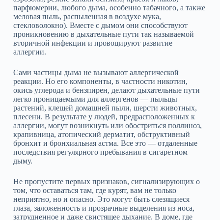
парфюмерии, любого дыма, особенно табачного, а также
меловая пыль, распыленная в воздухе мука,
стекловолокно). Вместе с дымом они способствуют
проникновению в дыхательные пути так называемой
вторичной инфекции и провоцируют развитие
аллергии.
Сами частицы дыма не вызывают аллергической
реакции. Но его компоненты, в частности никотин,
окись углерода и бензпирен, делают дыхательные пути
легко проницаемыми для аллергенов — пыльцы
растений, клещей домашней пыли, шерсти животных,
плесени. В результате у людей, предрасположенных к
аллергии, могут возникнуть или обостриться поллиноз,
крапивница, атопический дерматит, обструктивный
бронхит и бронхиальная астма. Все это — отдаленные
последствия регулярного пребывания в сигаретном
дыму.
Не пропустите первых признаков, сигнализирующих о
том, что оставаться там, где курят, вам не только
неприятно, но и опасно. Это могут быть слезящиеся
глаза, заложенность и прозрачные выделения из носа,
затрудненное и даже свистящее дыхание. В доме, где