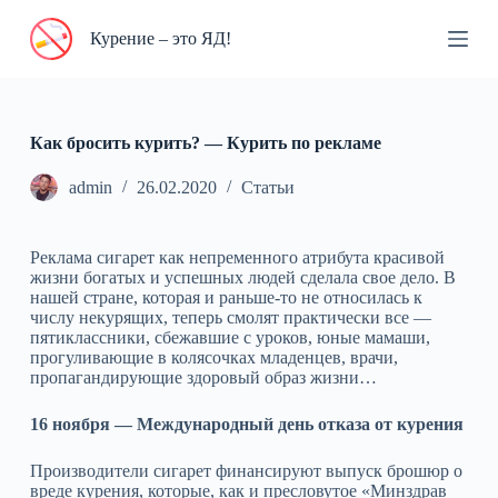
П
Курение – это ЯД!
е
р
е
й
т
и
Как бросить курить? — Курить по рекламе
к
с
admin
26.02.2020
Статьи
у
т
и
Реклама сигарет как непременного атрибута красивой
жизни богатых и успешных людей сделала свое дело. В
нашей стране, которая и раньше-то не относилась к
числу некурящих, теперь смолят практически все —
пятиклассники, сбежавшие с уроков, юные мамаши,
прогуливающие в колясочках младенцев, врачи,
пропагандирующие здоровый образ жизни…
16 ноября — Международный день отказа от курения
Производители сигарет финансируют выпуск брошюр о
вреде курения, которые, как и пресловутое «Минздрав