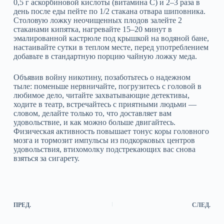
0,5 г аскорбиновой кислоты (витамина С) и 2–3 раза в
день после еды пейте по 1/2 стакана отвара шиповника.
Столовую ложку неочищенных плодов залейте 2
стаканами кипятка, нагревайте 15–20 минут в
эмалированной кастрюле под крышкой на водяной бане,
настаивайте сутки в теплом месте, перед употреблением
добавьте в стандартную порцию чайную ложку меда.
Объявив войну никотину, позаботьтесь о надежном
тыле: поменьше нервничайте, погрузитесь с головой в
любимое дело, читайте захватывающие детективы,
ходите в театр, встречайтесь с приятными людьми —
словом, делайте только то, что доставляет вам
удовольствие, и как можно больше двигайтесь.
Физическая активность повышает тонус коры головного
мозга и тормозит импульсы из подкорковых центров
удовольствия, втихомолку подстрекающих вас снова
взяться за сигарету.
ПРЕД.
СЛЕД.