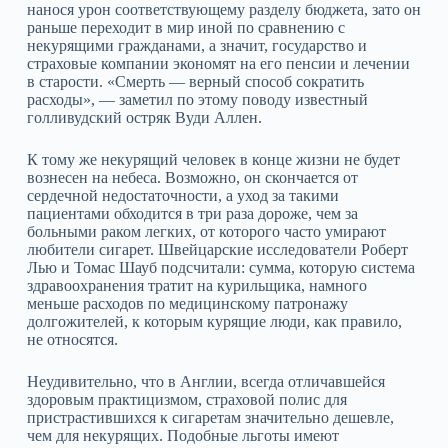
нанося урон соответствующему разделу бюджета, зато он
раньше переходит в мир иной по сравнению с
некурящими гражданами, а значит, государство и
страховые компании экономят на его пенсии и лечении
в старости. «Смерть — верный способ сократить
расходы», — заметил по этому поводу известный
голливудский остряк Вуди Аллен.
К тому же некурящий человек в конце жизни не будет
вознесен на небеса. Возможно, он скончается от
сердечной недостаточности, а уход за такими
пациентами обходится в три раза дороже, чем за
больными раком легких, от которого часто умирают
любители сигарет. Швейцарские исследователи Роберт
Лью и Томас Шауб подсчитали: сумма, которую система
здравоохранения тратит на курильщика, намного
меньше расходов по медицинскому патронажу
долгожителей, к которым курящие люди, как правило,
не относятся.
Неудивительно, что в Англии, всегда отличавшейся
здоровым практицизмом, страховой полис для
пристрастившихся к сигаретам значительно дешевле,
чем для некурящих. Подобные льготы имеют