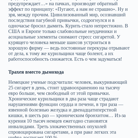
предупреждает…» на пачках, производят обратный
эффект по принципу: «Пугают, а нам не страшно». Ну и
зря, между прочим. Цивилизованный мир, осознавший
последствия пагубной привычки, содрогнулся и в
одночасье бросил дымить. Курить стало непрестижно. В
США и Европе только слабовольные неудачники и
асоциальные элементы снимают стресс сигаретой. У
курящего человека меньше шансов устроиться в
хорошую фирму — ведь постоянные перекуры отрывают
от дела, к тому же курильщики чаще болеют, а их
работоспособность снижается. Есть о чем задуматься!
Трахея вместо дымохода
Немецкие ученые подсчитали: человек, выкуривающий
25 сигарет в день, стоит здравоохранению на тысячу
евро больше, чем свободный от этой привычки.
Хронические курильщики в два раза чаще страдают
нарушениями функции сердца и печени, в три раза —
язвенной болезнью желудка и двенадцатиперстной
кишки, в шесть раз — хроническим бронхитом… Из-за
курения 10 тысяч немцев ежегодно становятся
инвалидами. Треть злокачественных опухолей
спровоцирована сигаретами, а при раке легких эта
цифра достигает 100 %.