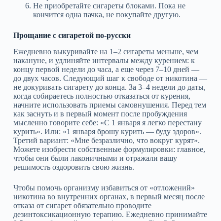
Не приобретайте сигареты блоками. Пока не
кончится одна пачка, не покупайте другую.
Прощание с сигаретой по-русски
Ежедневно выкуривайте на 1–2 сигареты меньше, чем
накануне, и удлиняйте интервалы между курением: к
концу первой недели до часа, а еще через 7–10 дней —
до двух часов. Следующий шаг к свободе от никотина —
не докуривать сигарету до конца. За 3–4 недели до даты,
когда собираетесь полностью отказаться от курения,
начните использовать приемы самовнушения. Перед тем
как заснуть и в первый момент после пробуждения
мысленно говорите себе: «С 1 января я легко перестану
курить». Или: «1 января брошу курить — буду здоров».
Третий вариант: «Мне безразлично, что вокруг курят».
Можете изобрести собственные формулировки: главное,
чтобы они были лаконичными и отражали вашу
решимость оздоровить свою жизнь.
Чтобы помочь организму избавиться от «отложений»
никотина во внутренних органах, в первый месяц после
отказа от сигарет обязательно проводите
дезинтоксикационную терапию. Ежедневно принимайте