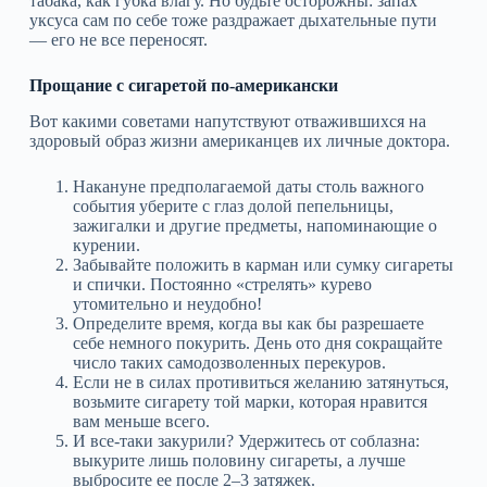
табака, как губка влагу. Но будьте осторожны: запах
уксуса сам по себе тоже раздражает дыхательные пути
— его не все переносят.
Прощание с сигаретой по-американски
Вот какими советами напутствуют отважившихся на
здоровый образ жизни американцев их личные доктора.
Накануне предполагаемой даты столь важного
события уберите с глаз долой пепельницы,
зажигалки и другие предметы, напоминающие о
курении.
Забывайте положить в карман или сумку сигареты
и спички. Постоянно «стрелять» курево
утомительно и неудобно!
Определите время, когда вы как бы разрешаете
себе немного покурить. День ото дня сокращайте
число таких самодозволенных перекуров.
Если не в силах противиться желанию затянуться,
возьмите сигарету той марки, которая нравится
вам меньше всего.
И все-таки закурили? Удержитесь от соблазна:
выкурите лишь половину сигареты, а лучше
выбросите ее после 2–3 затяжек.