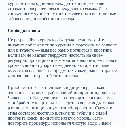
курит хотя бы один человек, дети в пять раз чаще
страдают аллергией, чем в некурящих семьях. Из-за
снижения иммунитета у них тяжелее протекают любые
заболевания, и особенно простуда.
Свободная зона
Не разрешайте курить у себя дома, не допускайте
никаких поблажек типа курения в форточку, на балконе
или в туалете — дым все равно потянется в квартиру.
Если вам не хватает твердости настоять на своем,
регулярно проветривайте комнаты в любое время года и
кроме основной уборки ежедневно вытирайте пыль
вместе с оседающей на предметах сажей, чаще стирайте
желтеющие шторы и белите потолки.
Приобретите качественный кондиционер, а также
очиститель воздуха, работающий по принципу люстры
Чижевского. Каждую неделю проводите специальную
санобработку квартиры. Разведите в ведре воды стакан
раствора марганцовки умеренной крепости. Смочите
этим составом жесткую щетку или губку и с силой
протрите ковер, почистите мягкую мебель. Затем
повторите процедуру, используя чистую воду. Зимой