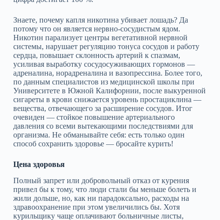
Знаете, почему капля никотина убивает лошадь? Да
потому что он является нервно-сосудистым ядом.
Никотин парализует центры вегетативной нервной
системы, нарушает регуляцию тонуса сосудов и работу
сердца, повышает склонность артерий к спазмам,
усиливая выработку сосудосуживающих гормонов —
адреналина, норадреналина и вазопрессина. Более того,
по данным специалистов из медицинской школы при
Университете в Южной Калифорнии, после выкуренной
сигареты в крови снижается уровень простациклина —
вещества, отвечающего за расширение сосудов. Итог
очевиден — стойкое повышение артериального
давления со всеми вытекающими последствиями для
организма. Не обманывайте себя: есть только один
способ сохранить здоровье — бросайте курить!
Цена здоровья
Полный запрет или добровольный отказ от курения
привел бы к тому, что люди стали бы меньше болеть и
жили дольше, но, как ни парадоксально, расходы на
здравоохранение при этом увеличились бы. Хотя
курильщику чаще оплачивают больничные листы,