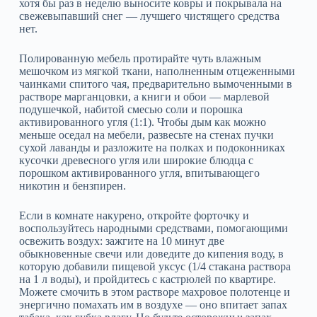
хотя бы раз в неделю выносите ковры и покрывала на
свежевыпавший снег — лучшего чистящего средства
нет.
Полированную мебель протирайте чуть влажным
мешочком из мягкой ткани, наполненным отцеженными
чаинками спитого чая, предварительно вымоченными в
растворе марганцовки, а книги и обои — марлевой
подушечкой, набитой смесью соли и порошка
активированного угля (1:1). Чтобы дым как можно
меньше оседал на мебели, развесьте на стенах пучки
сухой лаванды и разложите на полках и подоконниках
кусочки древесного угля или широкие блюдца с
порошком активированного угля, впитывающего
никотин и бензпирен.
Если в комнате накурено, откройте форточку и
воспользуйтесь народными средствами, помогающими
освежить воздух: зажгите на 10 минут две
обыкновенные свечи или доведите до кипения воду, в
которую добавили пищевой уксус (1/4 стакана раствора
на 1 л воды), и пройдитесь с кастрюлей по квартире.
Можете смочить в этом растворе махровое полотенце и
энергично помахать им в воздухе — оно впитает запах