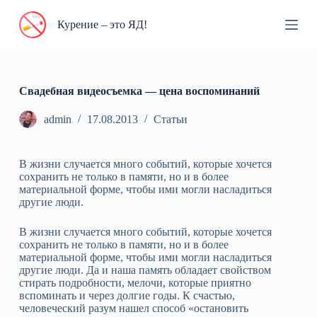
П
Курение – это ЯД!
е
р
е
й
т
и
Свадебная видеосъемка — цена воспоминаний
к
с
admin
17.08.2013
Статьи
у
т
и
В жизни случается много событий, которые хочется
сохранить не только в памяти, но и в более
материальной форме, чтобы ими могли насладиться
другие люди.
В жизни случается много событий, которые хочется
сохранить не только в памяти, но и в более
материальной форме, чтобы ими могли насладиться
другие люди. Да и наша память обладает свойством
стирать подробности, мелочи, которые приятно
вспоминать и через долгие годы. К счастью,
человеческий разум нашел способ «остановить