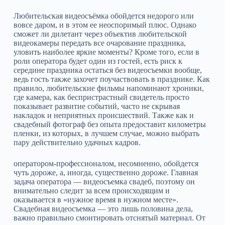
Любительская видеосъёмка обойдется недорого или
вовсе даром, и в этом ее неоспоримый плюс. Однако
сможет ли дилетант через объектив любительской
видеокамеры передать все очарование праздника,
уловить наиболее яркие моменты? Кроме того, если в
роли оператора будет один из гостей, есть риск к
середине праздника остаться без видеосъемки вообще,
ведь гость также захочет поучаствовать в празднике. Как
правило, любительские фильмы напоминают хроники,
где камера, как беспристрастный свидетель просто
показывает развитие событий, часто не скрывая
накладок и неприятных происшествий. Также как и
свадебный фотограф без опыта предоставит километры
пленки, из которых, в лучшем случае, можно выбрать
пару действительно удачных кадров.
оператором-профессионалом, несомненно, обойдется
чуть дороже, а, иногда, существенно дороже. Главная
задача оператора — видеосъемка свадеб, поэтому он
внимательно следит за всем происходящим и
оказывается в «нужное время в нужном месте».
Свадебная видеосъемка — это лишь половина дела,
важно правильно смонтировать отснятый материал. От