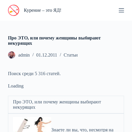
П
Курение – это ЯД!
е
р
е
й
т
и
Про ЭТО, или почему женщины выбирают
к
некурящих
с
у
admin
01.12.2011
Статьи
т
и
Поиск среди 5 316 статей.
Loading
Про ЭТО, или почему женщины выбирают
некурящих
Знаете ли вы, что, несмотря на