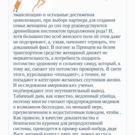
эмансипацию и остальные достижения
цивилизации, при выборе партнера для создания
семьи женщины до сих пор руководствуются
древнейшим инстинктом продолжения рода? И,
хотя большинство особ женского пола об этом даже
не подозревают, а, узнав, начинают отрицать, это
доказанный факт. В погоне за Принцем на белом
транспортном средстве женщиной движет не
меркантильность, а потребность подарить
потомство здоровому и сильному самцу, который, к
тому же, сможет это потомство прокормить. В свете
этого, курильщики «попадают», а точнее, не
попадают в категорию желанных спутников жизни.
И исследования американских ученых
подтверждают этот неутешительный вывод.
Табачный дым, как известно, медленный убийца,
поэтому многие считают предупреждения медиков
о возможном бесплодии, по меньшей мере,
преувеличением и недостаточным поводом, чтобы .
Как правило, в качестве доказательства о
безопасности курения для репродуктивной
системы, приводится в пример какой-нибудь дядя
Вася, который курил с пяти лет, дожил до ста и