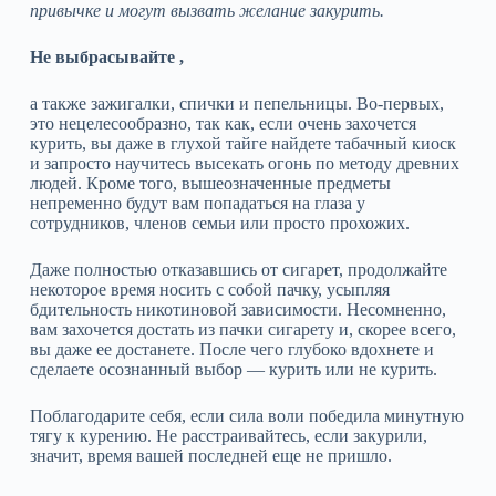
привычке и могут вызвать желание закурить.
Не выбрасывайте ,
а также зажигалки, спички и пепельницы. Во-первых,
это нецелесообразно, так как, если очень захочется
курить, вы даже в глухой тайге найдете табачный киоск
и запросто научитесь высекать огонь по методу древних
людей. Кроме того, вышеозначенные предметы
непременно будут вам попадаться на глаза у
сотрудников, членов семьи или просто прохожих.
Даже полностью отказавшись от сигарет, продолжайте
некоторое время носить с собой пачку, усыпляя
бдительность никотиновой зависимости. Несомненно,
вам захочется достать из пачки сигарету и, скорее всего,
вы даже ее достанете. После чего глубоко вдохнете и
сделаете осознанный выбор — курить или не курить.
Поблагодарите себя, если сила воли победила минутную
тягу к курению. Не расстраивайтесь, если закурили,
значит, время вашей последней еще не пришло.