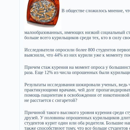
В обществе сложилось мнение, чт
малообразованных, имеющих низкий социальный ста
больше всего курильщиков среди тех, кто в силу св
Исследователи опросили более 800 студентов перво
выяснили, что 44% из них курили уже к моменту пос
Причем стаж курения на момент опроса у большинс
раза. Еще 12% из числа опрошенных были курильщик
Результаты исследования шокировали ученых, ведь 
практикующими врачами, чей долг пропагандироват
помощь пациентам в освобождении от никотиновой 
не расстается с сигаретой?
Причиной такого высокого уровня курения среди ст
друзей. У половины опрошенных курильщиков длител
студентов курит один или оба родителя. Большие наг
также способствуют тому, что все больше студентов