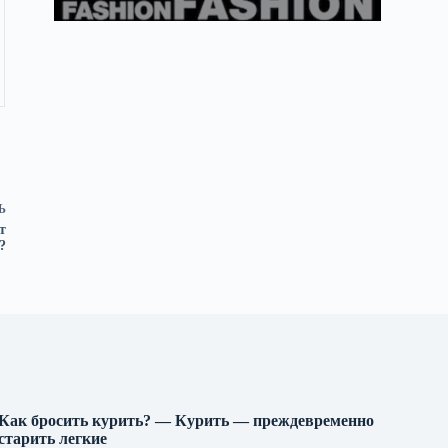
Ь
т
?
Как бросить курить? — Курить — преждевременно
старить легкие