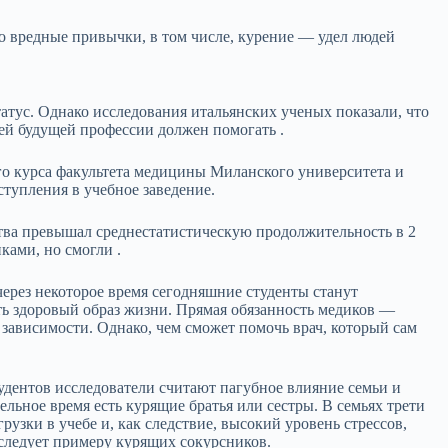
о вредные привычки, в том числе, курение — удел людей
тус. Однако исследования итальянских ученых показали, что
оей будущей профессии должен помогать .
го курса факультета медицины Миланского университета и
тупления в учебное заведение.
тва превышал среднестатистическую продолжительность в 2
ами, но смогли .
через некоторое время сегодняшние студенты станут
ь здоровый образ жизни. Прямая обязанность медиков —
зависимости. Однако, чем сможет помочь врач, который сам
удентов исследователи считают пагубное влияние семьи и
ьное время есть курящие братья или сестры. В семьях трети
рузки в учебе и, как следствие, высокий уровень стрессов,
 следует примеру курящих сокурсников.