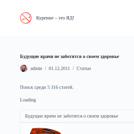
П
е
р
Курение – это ЯД!
е
й
т
и
к
с
у
Будущие врачи не заботятся о своем здоровье
т
и
admin
01.12.2011
Статьи
Поиск среди 5 316 статей.
Loading
Будущие врачи не заботятся о своем здоровье