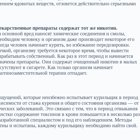
ением ядовитых веществ, отзовется действительно серьезными
лекарственные препараты содержат тот же никотин.
а основной вред наносят химические соединения и смолы,
необходим человеку и организм даже производит некоторое его
огда человек начинает курить, во избежание передозировки.
ычкой, организму требуется некоторое время, чтобы вывести
рабатывать собственный. Как раз в этот период и начинается
азначены препараты. Они содержат очищенный никотин в малых
сутствуют в сигарете. Как только организм начинает
котинозаместительной терапии отпадает.
 ощущений, которые неизбежно испытывает курильщик в период
ависимости от стажа курения и общего состояния организма — от
ческих заболеваний. Это связано с тем, что в период отвыкания
очистки содержание токсинов в крови повышается в несколько раз
разработанной специалистом и под его наблюдением. Методы
естны и испытаны, каждому курильщику необходимо найти свой.