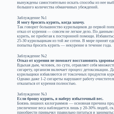
вынуждены самостоятельно искать способы из нее выбр
большого количества обманчивых убеждений.
Заблуждение №1
Я могу бросить курить, когда захочу.
Так говорит большинство курильщиков до первой попыт
отказ от курения — совсем не легкое дело. По данным 
курить, не прибегая к посторонней помощи. Избавить
25-30 курильщикам из той же сотни. В мире принят ед
попытка бросить курить — некурение в течение года.
Заблуждение №2
Отказ от курения не поможет восстановить здоровье
Вдыхая дым, человек, по сути, отравляет себя множес
сигарету, организм включает процесс детоксикации. Д
курильщики избавляются от токсичных продуктов куре
Однако даже 1-2 сигареты нарушают работу очистител
отказаться от курения полностью.
Заблуждение №3
Если брошу курить, я наберу избыточный вес.
Боязнь лишних килограммов — основная причина прод
увеличение веса наблюдается лишь у 20-30% людей, ск
приобрести привычку правильно питаться и заниматься