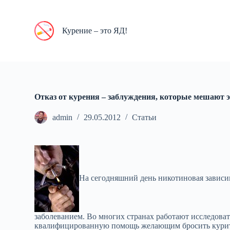
П
е
р
Курение – это ЯД!
е
й
т
и
к
с
у
Отказ от курения – заблуждения, которые мешают э
т
и
admin
29.05.2012
Статьи
На сегодняшний день никотиновая завис
заболеванием. Во многих странах работают исследов
квалифицированную помощь желающим бросить курить