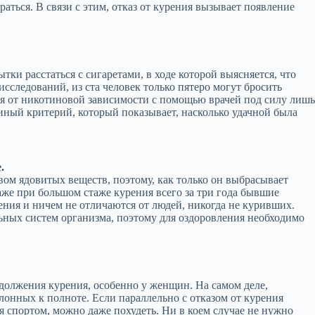
аться. В связи с этим, отказ от курения вызывает появление
ки расстаться с сигаретами, в ходе которой выясняется, что
исследований, из ста человек только пятеро могут бросить
ся от никотиновой зависимости с помощью врачей под силу лиш
иный критерий, который показывает, насколько удачной была
.
твом ядовитых веществ, поэтому, как только он выбрасывает
аже при большом стаже курения всего за три года бывшие
ния и ничем не отличаются от людей, никогда не куривших.
ьных систем организма, поэтому для оздоровления необходимо
олжения курения, особенно у женщин. На самом деле,
лонных к полноте. Если параллельно с отказом от курения
 спортом, можно даже похудеть. Ни в коем случае не нужно