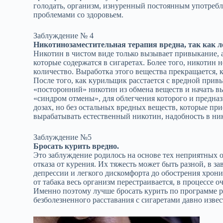
голодать, организм, изнуренный постоянным употребл
проблемами со здоровьем.
Заблуждение № 4
Никотинозаместительная терапия вредна, так как 
Никотин в чистом виде только вызывает привыкание, 
которые содержатся в сигаретах. Более того, никотин 
количество. Выработка этого вещества прекращается, к
После того, как курильщик расстается с вредной прив
«посторонний» никотин из обмена веществ и начать вы
«синдром отмены», для облегчения которого и предн
дозах, но без остальных вредных веществ, которые при
вырабатывать естественный никотин, надобность в ни
Заблуждение №5
Бросать курить вредно.
Это заблуждение родилось на основе тех неприятных
отказа от курения. Их тяжесть может быть разной, в з
депрессии и легкого дискомфорта до обострения хрони
от табака весь организм перестраивается, в процессе 
Именно поэтому лучше бросать курить по программе 
безболезненного расставания с сигаретами давно изв