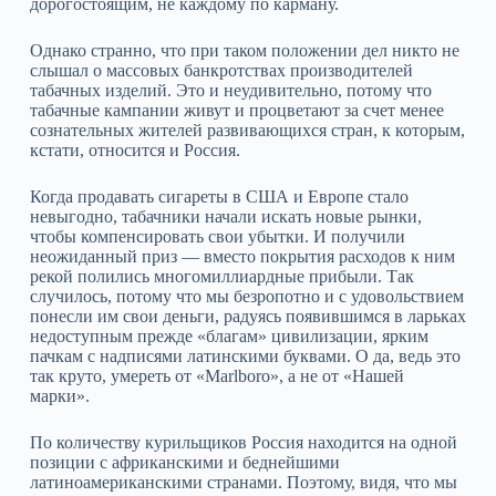
дорогостоящим, не каждому по карману.
Однако странно, что при таком положении дел никто не
слышал о массовых банкротствах производителей
табачных изделий. Это и неудивительно, потому что
табачные кампании живут и процветают за счет менее
сознательных жителей развивающихся стран, к которым,
кстати, относится и Россия.
Когда продавать сигареты в США и Европе стало
невыгодно, табачники начали искать новые рынки,
чтобы компенсировать свои убытки. И получили
неожиданный приз — вместо покрытия расходов к ним
рекой полились многомиллиардные прибыли. Так
случилось, потому что мы безропотно и с удовольствием
понесли им свои деньги, радуясь появившимся в ларьках
недоступным прежде «благам» цивилизации, ярким
пачкам с надписями латинскими буквами. О да, ведь это
так круто, умереть от «Marlboro», а не от «Нашей
марки».
По количеству курильщиков Россия находится на одной
позиции с африканскими и беднейшими
латиноамериканскими странами. Поэтому, видя, что мы