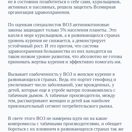
не в состоянии позаботиться о себе сами, курильщиков,
активных и пассивных, решила защитить Всемирная
организация здравоохранения.
По оценкам специалистов ВОЗ антиникотиновые
законы защищают только 5% населения планеты. Это
капля в море курильщиков, а в развивающихся странах
уровень курения не снижается, а демонстрирует
устойчивый рост. И это притом, что система
здравоохранения большинства из них находится на
таком низком уровне развития, что абсолютно не готова
принимать жертвы курения и эффективно помогать им.
Вызывает озабоченность у ВОЗ и женское курение в
развивающихся странах. Ведь это портит генофонд и
увеличивает число заболеваний, уже врожденных, у
детей, которые еще в утробе матери познакомились с
табачным дымом. А табачные производители, между
тем, рассматривают женщин и детей как наиболее
привлекательный сегмент потребительского рынка.
В свете этого ВОЗ не намерена идти ни на какие
компромиссы с табачными производителями, и обещает
бороться с их влиянием в развивающихся странах так же