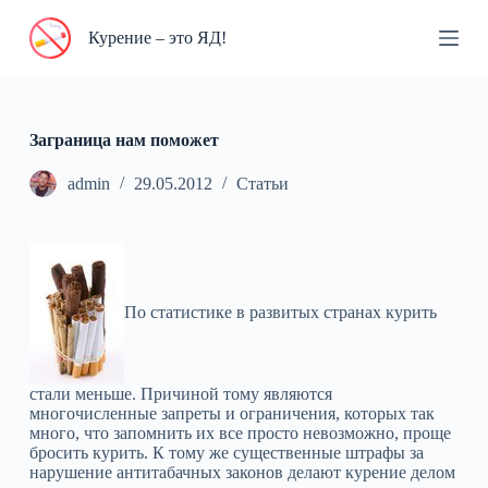
П
Курение – это ЯД!
е
р
е
й
т
и
Заграница нам поможет
к
с
admin
29.05.2012
Статьи
у
т
и
По статистике в развитых странах курить
стали меньше. Причиной тому являются
многочисленные запреты и ограничения, которых так
много, что запомнить их все просто невозможно, проще
бросить курить. К тому же существенные штрафы за
нарушение антитабачных законов делают курение делом