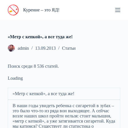
П
Курение – это ЯД!
е
р
е
й
т
и
«Метр с кепкой», а все туда же!
к
с
admin
13.09.2013
Статьи
у
т
и
Поиск среди 8 536 статей.
Loading
«Метр с кепкой», а все туда же!
В наши годы увидеть ребенка с сигаретой в зубах –
это было что-то из ряда вон выходящее. А сейчас
возле наших школ пройти нельзя: стоит малышня,
«метр с кепкой», а уже затягивается сигаретой. Куда
мы катимся? Существует ли статистика о