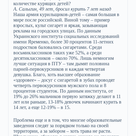
количестве курящих детей?
А. Салыгин, 49 лет, бросил курить 7 лет назад
Наша армия курильщиков-детей – самая большая в
мире после российской. Виной тому – пример
взрослых, культ сигарет и яркая, зазывающая
реклама на городских улицах. По данным
Украинского института социальных исследований
имени Яременко, более 30 процентов 11-летних
подростков баловались сигаретами. Среди
восьмиклассников таких уже 52%, а среди
десятиклассников – около 70%. Лишь немногим
лучше ситуация в ПТУ – там дымят половина
парней-первокурсников и каждая четвертая
девушка. Благо, хоть высшее образование
«здоровее» – досуг с сигаретой в зубах проводят
четверть первокурсников мужского пола и 8
процентов студенток. По данным института, от
19% до 26% мальчиков первую затяжку делают в 11
лет или раньше, 13-18% девочек начинают курить в
14 лет, а еще 12-19% – в 15.
Проблема еще и в том, что многие образовательные
заведения следят за порядком только на своей
территории, а за забором – хоть трава не расти.