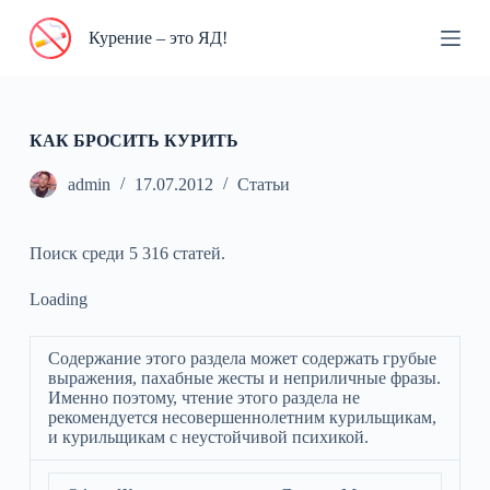
П
Курение – это ЯД!
е
р
е
й
т
и
КАК БРОСИТЬ КУРИТЬ
к
с
admin
17.07.2012
Статьи
у
т
и
Поиск среди 5 316 статей.
Loading
Содержание этого раздела может содержать грубые
выражения, пахабные жесты и неприличные фразы.
Именно поэтому, чтение этого раздела не
рекомендуется несовершеннолетним курильщикам,
и курильщикам с неустойчивой психикой.