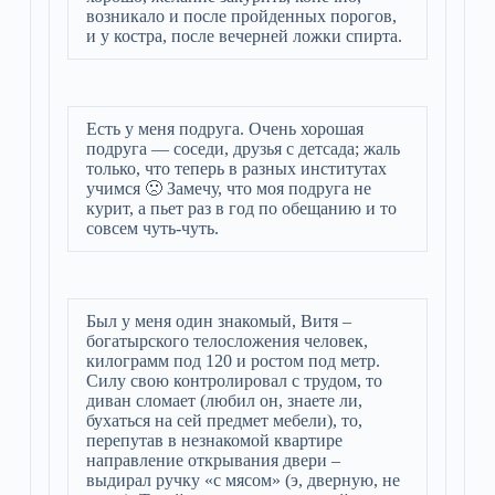
возникало и после пройденных порогов,
и у костра, после вечерней ложки спирта.
Есть у меня подруга. Очень хорошая
подруга — соседи, друзья с детсада; жаль
только, что теперь в разных институтах
учимся 🙁 Замечу, что моя подруга не
курит, а пьет раз в год по обещанию и то
совсем чуть-чуть.
Был у меня один знакомый, Витя –
богатырского телосложения человек,
килограмм под 120 и ростом под метр.
Силу свою контролировал с трудом, то
диван сломает (любил он, знаете ли,
бухаться на сей предмет мебели), то,
перепутав в незнакомой квартире
направление открывания двери –
выдирал ручку «с мясом» (э, дверную, не