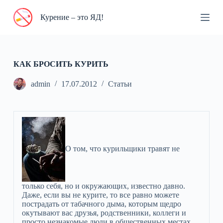
П
Курение – это ЯД!
е
р
е
й
т
и
КАК БРОСИТЬ КУРИТЬ
к
с
admin
17.07.2012
Статьи
у
т
и
О том, что курильщики травят не
только себя, но и окружающих, известно давно.
Даже, если вы не курите, то все равно можете
пострадать от табачного дыма, которым щедро
окутывают вас друзья, родственники, коллеги и
просто незнакомые люди в общественных местах.