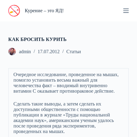
П
Курение – это ЯД!
е
р
е
й
т
и
КАК БРОСИТЬ КУРИТЬ
к
с
admin
17.07.2012
Статьи
у
т
и
Очередное исследование, проведенное на мышах,
помогло установить весьма важный для
человечества факт – вводимый внутривенно
витамин С оказывает противораковое действие.
Сделать такие выводы, а затем сделать их
доступными общественности с помощью
публикации в журнале «Труды национальной
академии наук», американским ученым удалось
после проведения ряда экспериментов,
проведенных на мышах.