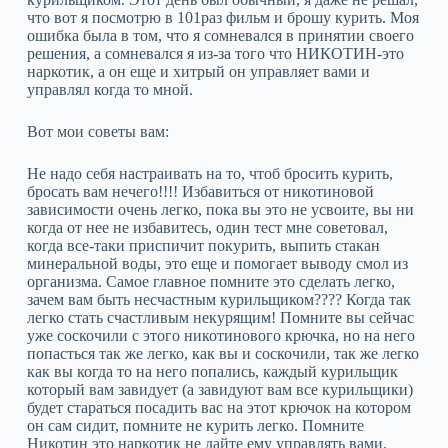
что вот я посмотрю в 101раз фильм и брошу курить. Моя
ошибка была в том, что я сомневался в принятии своего
решения, а сомневался я из-за того что НИКОТИН-это
наркотик, а он еще и хитрый он управляет вами и
управлял когда то мной.
Вот мои советы вам:
Не надо себя настраивать на то, чтоб бросить курить,
бросать вам нечего!!!! Избавиться от никотиновой
зависимости очень легко, пока вы это не усвоите, вы ни
когда от нее не избавитесь, один тест мне советовал,
когда все-таки приспичит покурить, выпить стакан
минеральной воды, это еще и помогает выводу смол из
организма. Самое главное помните это сделать легко,
зачем вам быть несчастным курильщиком???? Когда так
легко стать счастливым некурящим! Помните вы сейчас
уже соскочили с этого никотинового крючка, но на него
попасться так же легко, как вы и соскочили, так же легко
как вы когда то на него попались, каждый курильщик
который вам завидует (а завидуют вам все курильщики)
будет стараться посадить вас на этот крючок на котором
он сам сидит, помните не курить легко. Помните
Никотин это наркотик не дайте ему управлять вами.