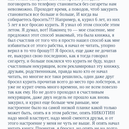
поговорить по телефону становиться без сигареты нам
невозможно. Проходит время, а поводов, чтоб закурить
становиться все больше и больше, И когда вы
собираетесь бросить??? Например, я, курил 6 лет, из них
5 лет я все бросаю курить. Я узнал об этом способе этим
летом. Я думал, вот! Наконец то — мое спасение, мне
предложил этот способ знакомый, эта была книжка, я
был счастлив от того что я просто нашел способ как мне
избавиться от этого рабства, я начал ее читать, упорно
верил в то что брошу!!! Я бросил, еще даже не дочитав
ее, выкурил свою последнюю, как я тогда говорил
сигарету, и больше поклялся что курить не буду, ходил
счастливым некурящим, всем рекламировал эту книжку,
друзьям, родственникам, правда мало кто ее начал
читать, но многие все таки решились, один даже друг
бросил курить прочитав всего до место про лобстеров, и
уже не курит очень много времени, но не всем повезло
так как ему. Но не долго проходил я счастливым
некурящим, даже двух недель не прошло как вновь
закурил, и курил еще больше чем раньше, мое
настроение было на самой низкой планке какой только
может быть, опять я в этом рабстве, опять НИКОТИН
надо мной властвует, надо мной смеются друзья, и от
этого настроение у меня не чуть не выше. Я опять начал
читать книгу. Прочитав, я бросил, но опять не на долго,