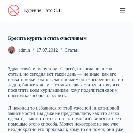
П
Курение – это ЯД!
е
р
е
й
т
и
Бросить курить и стать счастливым
к
с
admin
17.07.2012
Статьи
у
т
и
Здравствуйте, меня зовут Сергей, никогда не писал
статьи, но сегодня вот такой день — не знаю, как его
назвать может быть «счастливый» или «особенный», но
ладно, ближе к делу , это моя первая статья, и хочу я ее
посвятить всем курильщикам, хочу поделиться своим
опытом как я бросил курить.
Я наконец то избавился от этой ужасной никотиновой
зависимости! Вы даже не представляете, как это легко
сделать, знают это только те, кто уже избавился от нее с
помощью этого способа. Может некоторые из вас уже
неоднократно его пробовали, кому то он помог, они уже