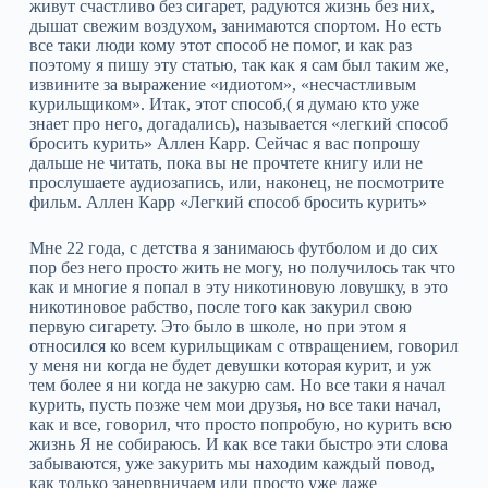
живут счастливо без сигарет, радуются жизнь без них,
дышат свежим воздухом, занимаются спортом. Но есть
все таки люди кому этот способ не помог, и как раз
поэтому я пишу эту статью, так как я сам был таким же,
извините за выражение «идиотом», «несчастливым
курильщиком». Итак, этот способ,( я думаю кто уже
знает про него, догадались), называется «легкий способ
бросить курить» Аллен Карр. Сейчас я вас попрошу
дальше не читать, пока вы не прочтете книгу или не
прослушаете аудиозапись, или, наконец, не посмотрите
фильм. Аллен Карр «Легкий способ бросить курить»
Мне 22 года, с детства я занимаюсь футболом и до сих
пор без него просто жить не могу, но получилось так что
как и многие я попал в эту никотиновую ловушку, в это
никотиновое рабство, после того как закурил свою
первую сигарету. Это было в школе, но при этом я
относился ко всем курильщикам с отвращением, говорил
у меня ни когда не будет девушки которая курит, и уж
тем более я ни когда не закурю сам. Но все таки я начал
курить, пусть позже чем мои друзья, но все таки начал,
как и все, говорил, что просто попробую, но курить всю
жизнь Я не собираюсь. И как все таки быстро эти слова
забываются, уже закурить мы находим каждый повод,
как только занервничаем или просто уже даже