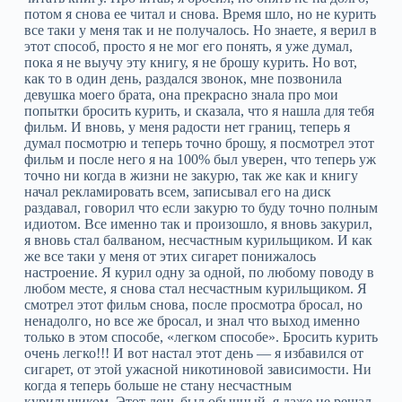
потом я снова ее читал и снова. Время шло, но не курить
все таки у меня так и не получалось. Но знаете, я верил в
этот способ, просто я не мог его понять, я уже думал,
пока я не выучу эту книгу, я не брошу курить. Но вот,
как то в один день, раздался звонок, мне позвонила
девушка моего брата, она прекрасно знала про мои
попытки бросить курить, и сказала, что я нашла для тебя
фильм. И вновь, у меня радости нет границ, теперь я
думал посмотрю и теперь точно брошу, я посмотрел этот
фильм и после него я на 100% был уверен, что теперь уж
точно ни когда в жизни не закурю, так же как и книгу
начал рекламировать всем, записывал его на диск
раздавал, говорил что если закурю то буду точно полным
идиотом. Все именно так и произошло, я вновь закурил,
я вновь стал балваном, несчастным курильщиком. И как
же все таки у меня от этих сигарет понижалось
настроение. Я курил одну за одной, по любому поводу в
любом месте, я снова стал несчастным курильщиком. Я
смотрел этот фильм снова, после просмотра бросал, но
ненадолго, но все же бросал, и знал что выход именно
только в этом способе, «легком способе». Бросить курить
очень легко!!! И вот настал этот день — я избавился от
сигарет, от этой ужасной никотиновой зависимости. Ни
когда я теперь больше не стану несчастным
курильщиком. Этот день был обычный, я даже не решал,