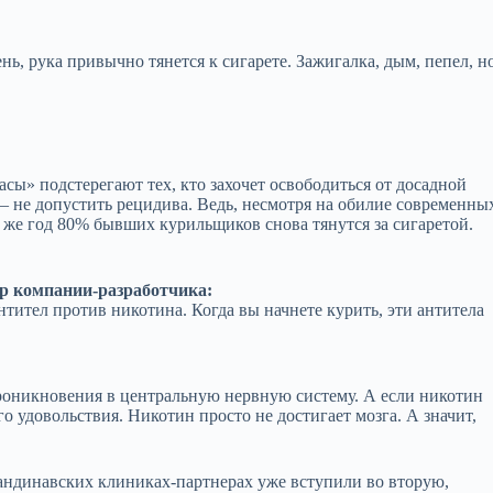
ь, рука привычно тянется к сигарете. Зажигалка, дым, пепел, н
сы» подстерегают тех, кто захочет освободиться от досадной
 не допустить рецидива. Ведь, несмотря на обилие современны
 же год 80% бывших курильщиков снова тянутся за сигаретой.
р компании-разработчика:
ител против никотина. Когда вы начнете курить, эти антитела
роникновения в центральную нервную систему. А если никотин
го удовольствия. Никотин просто не достигает мозга. А значит,
андинавских клиниках-партнерах уже вступили во вторую,