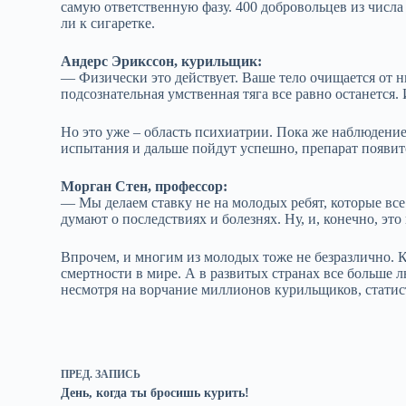
самую ответственную фазу. 400 добровольцев из числа
ли к сигаретке.
Андерс Эрикссон, курильщик:
— Физически это действует. Ваше тело очищается от ни
подсознательная умственная тяга все равно останется.
Но это уже – область психиатрии. Пока же наблюдение
испытания и дальше пойдут успешно, препарат появится
Морган Стен, профессор:
— Мы делаем ставку не на молодых ребят, которые все р
думают о последствиях и болезнях. Ну, и, конечно, это 
Впрочем, и многим из молодых тоже не безразлично. 
смертности в мире. А в развитых странах все больше 
несмотря на ворчание миллионов курильщиков, статист
ПРЕД.
ЗАПИСЬ
День, когда ты бросишь курить!