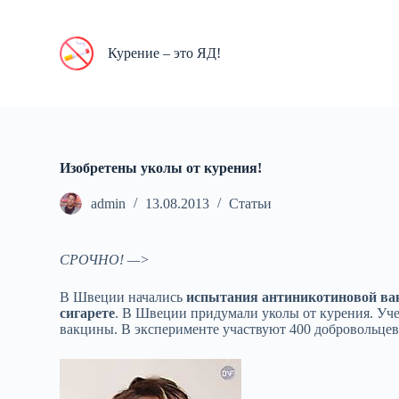
П
е
р
Курение – это ЯД!
е
й
т
и
к
с
у
Изобретены уколы от курения!
т
и
admin
13.08.2013
Статьи
СРОЧНО! —>
В Швеции начались
испытания антиникотиновой в
сигарете
. В Швеции придумали уколы от курения. Уче
вакцины. В эксперименте участвуют 400 добровольцев.