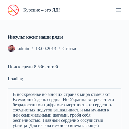
П
Курение – это ЯД!
е
р
е
й
т
и
Инсульт косит наши ряды
к
с
admin
13.09.2013
Статьи
у
т
и
Поиск среди 8 536 статей.
Loading
В воскресенье во многих странах мира отмечают
Всемирный день сердца. Но Украина встречает его
безрадостными цифрами: смертность от сердечно-
сосудистых недугов зашкаливает, и мы мчимся к
ней семимильными шагами, гробя себя
беспечностью. Главный сердечно-сосудистый
убийца Для начала немного впечатляющей