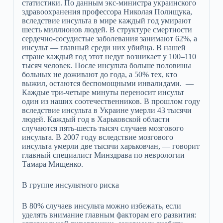
статистики. По данным экс-министра украинского
здравоохранения профессора Николая Полищука,
вследствие инсульта в мире каждый год умирают
шесть миллионов людей. В структуре смертности
сердечно-сосудистые заболевания занимают 62%, а
инсульт — главный среди них убийца. В нашей
стране каждый год этот недуг возникает у 100–110
тысяч человек. После инсульта больше половины
больных не доживают до года, а 50% тех, кто
выжил, остаются беспомощными инвалидами. —
Каждые три-четыре минуты переносит инсульт
один из наших соотечественников. В прошлом году
вследствие инсульта в Украине умерли 43 тысячи
людей. Каждый год в Харьковской области
случаются пять-шесть тысяч случаев мозгового
инсульта. В 2007 году вследствие мозгового
инсульта умерли две тысячи харьковчан, — говорит
главный специалист Минздрава по неврологии
Тамара Мищенко.
В группе инсультного риска
В 80% случаев инсульта можно избежать, если
уделять внимание главным факторам его развития: