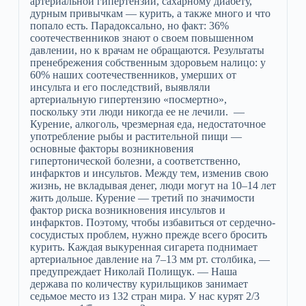
артериальной гипертензии, сахарному диабету,
дурным привычкам — курить, а также много и что
попало есть. Парадоксально, но факт: 36%
соотечественников знают о своем повышенном
давлении, но к врачам не обращаются. Результаты
пренебрежения собственным здоровьем налицо: у
60% наших соотечественников, умерших от
инсульта и его последствий, выявляли
артериальную гипертензию «посмертно»,
поскольку эти люди никогда ее не лечили. —
Курение, алкоголь, чрезмерная еда, недостаточное
употребление рыбы и растительной пищи —
основные факторы возникновения
гипертонической болезни, а соответственно,
инфарктов и инсультов. Между тем, изменив свою
жизнь, не вкладывая денег, люди могут на 10–14 лет
жить дольше. Курение — третий по значимости
фактор риска возникновения инсультов и
инфарктов. Поэтому, чтобы избавиться от сердечно-
сосудистых проблем, нужно прежде всего бросить
курить. Каждая выкуренная сигарета поднимает
артериальное давление на 7–13 мм рт. столбика, —
предупреждает Николай Полищук. — Наша
держава по количеству курильщиков занимает
седьмое место из 132 стран мира. У нас курят 2/3