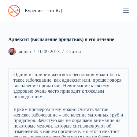
П
Курение – это ЯД!
е
р
е
й
т
и
Аднексит (воспаление придатков) и его лечение
к
с
admin
10.09.2013
Статьи
у
т
и
Одной из причин женского бесплодия может быть
такое заболевание, как аднексит или, проще говоря,
воспаление придатков. Невнимание к своему
здоровью очень часто приводит к тяжелым
последствиям.
Ярким примером тому можно считать частое
женское заболевание – воспаление маточных труб и
придатков. Зачастую мы не обращаем внимание на
некоторые мелочи, которые сигнализируют об
изменениях в нашем организме. Но этого не стоит
делать, поскольку, чем больше мы их не будем