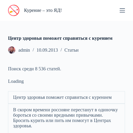
П
Курение – это ЯД!
е
р
е
й
т
и
Центр здоровья поможет справиться с курением
к
с
admin
10.09.2013
Статьи
у
т
и
Поиск среди 8 536 статей.
Loading
Центр здоровья поможет справиться с курением
В скором времени россияне перестанут в одиночку
бороться со своими вредными привычками.
Бросить курить или пить им помогут в Центрах
здоровья.