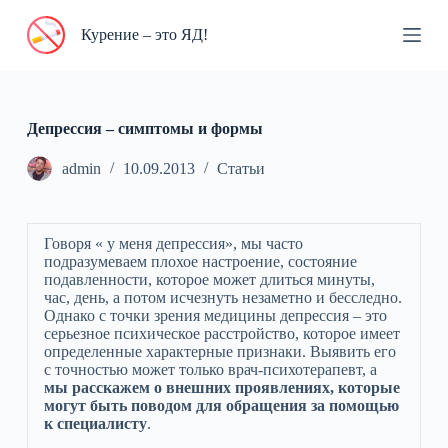
П
Курение – это ЯД!
е
р
е
й
т
и
Депрессия – симптомы и формы
к
с
admin
10.09.2013
Статьи
у
т
и
Говоря « у меня депрессия», мы часто
подразумеваем плохое настроение, состояние
подавленности, которое может длиться минуты,
час, день, а потом исчезнуть незаметно и бесследно.
Однако с точки зрения медицины депрессия – это
серьезное психическое расстройство, которое имеет
определенные характерные признаки. Выявить его
с точностью может только врач-психотерапевт, а
мы расскажем о внешних проявлениях, которые
могут быть поводом для обращения за помощью
к специалисту
.