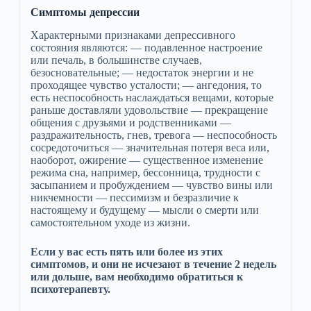
Симптомы депрессии
Характерными признаками депрессивного
состояния являются: — подавленное настроение
или печаль, в большинстве случаев,
безосновательные; — недостаток энергии и не
проходящее чувство усталости; — ангедония, то
есть неспособность наслаждаться вещами, которые
раньше доставляли удовольствие — прекращение
общения с друзьями и родственниками —
раздражительность, гнев, тревога — неспособность
сосредоточиться — значительная потеря веса или,
наоборот, ожирение — существенное изменение
режима сна, например, бессонница, трудности с
засыпанием и пробуждением — чувство вины или
никчемности — пессимизм и безразличие к
настоящему и будущему — мысли о смерти или
самостоятельном уходе из жизни.
Если у вас есть пять или более из этих
симптомов, и они не исчезают в течение 2 недель
или дольше, вам необходимо обратиться к
психотерапевту.