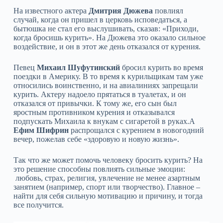
На известного актера
Дмитрия Дюжева
повлиял
случай, когда он пришел в церковь исповедаться, а
бытюшка не стал его выслушивать, сказав: «Приходи,
когда бросишь курить». На Дюжева это оказало сильное
воздействие, и он в этот же день отказался от курения.
Певец
Михаил Шуфутинский
бросил курить во время
поездки в Америку. В то время к курильщикам там уже
относились воинственно, и на авиалиниях запрещали
курить. Актеру надоело прятаться в туалетах, и он
отказался от привычки. К тому же, его сын был
яростным противником курения и отказывался
подпускать Михаила к внукам с сигаретой в руках.А
Ефим Шифрин
распрощался с курением в новогодний
вечер, пожелав себе «здоровую и новую жизнь».
Так что же может помочь человеку бросить курить? На
это решение способны повлиять сильные эмоции:
любовь, страх, религия, увлечение не менее азартным
занятием (например, спорт или творчество). Главное –
найти для себя сильную мотивацию и причину, и тогда
все получится.