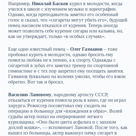
Например,
Николай Басков
курил в молодости, когда
учился в школе с изучением музыки и хореографии.
Однако, когда преподаватель заметил его особенный
голос и сказал, что «сигареты могут убить его», будущий
певец насовсем отказался от курения. Теперь иногда
может позволить себе курение сигары или кальяна, но,
как он утверждает, только «в особых случаях».
Еще один известный певец –
Олег Газманов
– тоже
пробовал курить в молодости, однако бросить ему
помогла любовь не к пению, а к спорту. Однажды с
сигаретой в зубах его заметил тренер по спортивной
гимнастике и с тех пор запретил ему посещать занятия.
Газманов буквально на коленях умолял, чтобы его взяли
обратно. Вот так и бросил.
Василию Лановому
, народному артисту СССР,
отказаться от курения помогла роль в кино, где он играл
хирурга. Режиссер посоветовал ему сходить на
операцию в больницу для «вхождения в образ». Волей
судьбы актер попал на оперирование легкого
курильщика. «Оно было цвета асфальта и с запахом
дохлой кошки», — вспоминает Лановой. После того, как
вышел из больницы, актер выкинул пачку сигарет в