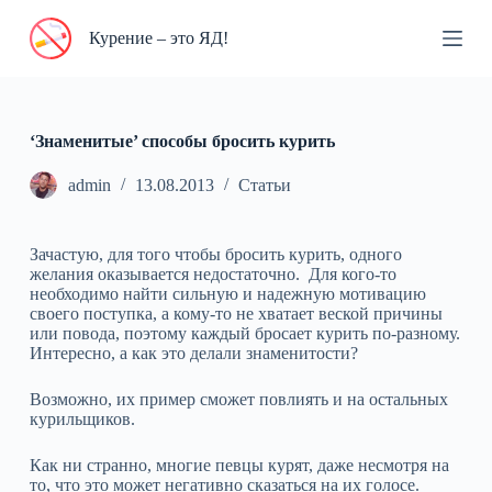
П
Курение – это ЯД!
е
р
е
й
т
и
‘Знаменитые’ способы бросить курить
к
с
admin
13.08.2013
Статьи
у
т
и
Зачастую, для того чтобы бросить курить, одного
желания оказывается недостаточно. Для кого-то
необходимо найти сильную и надежную мотивацию
своего поступка, а кому-то не хватает веской причины
или повода, поэтому каждый бросает курить по-разному.
Интересно, а как это делали знаменитости?
Возможно, их пример сможет повлиять и на остальных
курильщиков.
Как ни странно, многие певцы курят, даже несмотря на
то, что это может негативно сказаться на их голосе.