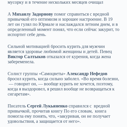
мусорку и в течение нескольких месяцев очищал
А
Михаилу Задорнову
помог справиться с вредной
привычкой его оптимизм и хорошее настроение. В 19
лет он гулял по Юрмале и наслаждался летним днем, и в
определенный момент понял, что если сейчас закурит, то
испортит себе день.
Сильной мотивацией бросить курить для мужчин
является здоровье любимой женщины и детей. Певец
Виктор Салтыков
отказался от курения, когда жена
забеременела.
Солист группы «Самоцветы»
Александр Нефедов
бросил курить, когда сильно заболел. «Во время болезни,
— говорит он, — вообще курить не хочется, поэтому,
когда я выздоровел, я решил вообще не возвращаться к
сигаретам».
Писатель
Сергей Лукьяненко
справился с вредной
привычкой, прочитав книгу По его словам, книга
помогла ему понять, что, «закуривая, он не получает
удовольствия, а защищается от него».