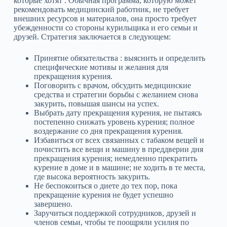
которые хотят . Обычная программа, которую может
рекомендовать медицинский работник, не требует
внешних ресурсов и материалов, она просто требует
убежденности со стороны курильщика и его семьи и
друзей. Стратегия заключается в следующем:
Принятие обязательства : выяснить и определить
специфические мотивы и желания для
прекращения курения.
Поговорить с врачом, обсудить медицинские
средства и стратегии борьбы с желанием снова
закурить, повышая шансы на успех.
Выбрать дату прекращения курения, не пытаясь
постепенно снижать уровень курения; полное
воздержание со дня прекращения курения.
Избавиться от всех связанных с табаком вещей и
почистить все вещи и машину в преддверии дня
прекращения курения; немедленно прекратить
курение в доме и в машине; не ходить в те места,
где высока вероятность закурить.
Не беспокоиться о диете до тех пор, пока
прекращение курения не будет успешно
завершено.
Заручиться поддержкой сотрудников, друзей и
членов семьи, чтобы те поощряли усилия по