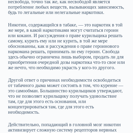
несвобода, точно так же, как несвободой является
потребление любых веществ, вызывающих зависимость,
будь то легальные или нелегальные наркотики.
Никотин, содержащийся в табаке, — это наркотик в той
же мере, в какой наркотиками могут считаться героин
или кокаин. И рассуждения о праве курильщика решать
самому, курить ему или не курить, в той же мере
обоснованны, как и рассуждения о праве героинового
наркомана решать, принимать ли ему героин. Свобода
здесь обычно ограничена лишь выбором, продать ли для
приобретения очередной дозы наркотика что‑то свое или
же нечто, что необходимо украсть у кого‑то другого.
Другой ответ о причинах необходимости освободиться
от табачного дыма может состоять в том, что курение —
это самообман. Большинство курильщиков утверждают,
что не позволяет курильщику получать удовольствие
там, где для этого есть основания, или
концентрироваться там, где для этого есть
необходимость.
Действительно, попадающий в головной мозг никотин
активизирует сложную систему рецепторов нервных