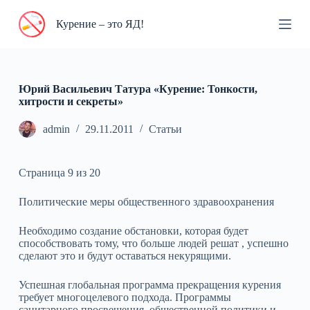
П
Курение – это ЯД!
е
р
е
й
т
и
Юрий Васильевич Татура «Курение: Тонкости,
к
хитрости и секреты»
с
у
admin
29.11.2011
Статьи
т
и
Страница 9 из 20
Политические меры общественного здравоохранения
Необходимо создание обстановки, которая будет
способствовать тому, что больше людей решат , успешно
сделают это и будут оставаться некурящими.
Успешная глобальная программа прекращения курения
требует многоцелевого подхода. Программы
санитарного просвещения, общественной политики и