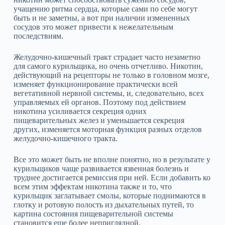
учащению ритма сердца, которые сами по себе могут
быть и не заметны, а вот при наличии измененных
сосудов это может привести к нежелательным
последствиям.
Желудочно‑кишечный тракт страдает часто незаметно
для самого курильщика, но очень отчетливо. Никотин,
действующий на рецепторы не только в головном мозге,
изменяет функционирование практически всей
вегетативной нервной системы, и, следовательно, всех
управляемых ей органов. Поэтому под действием
никотина усиливается секреция одних
пищеварительных желез и уменьшается секреция
других, изменяется моторная функция разных отделов
желудочно‑кишечного тракта.
Все это может быть не вполне понятно, но в результате у
курильщиков чаще развивается язвенная болезнь и
труднее достигается ремиссия при ней. Если добавить ко
всем этим эффектам никотина также и то, что
курильщик заглатывает смолы, которые поднимаются в
глотку и ротовую полость из дыхательных путей, то
картина состояния пищеварительной системы
становится еще более неприглядной.