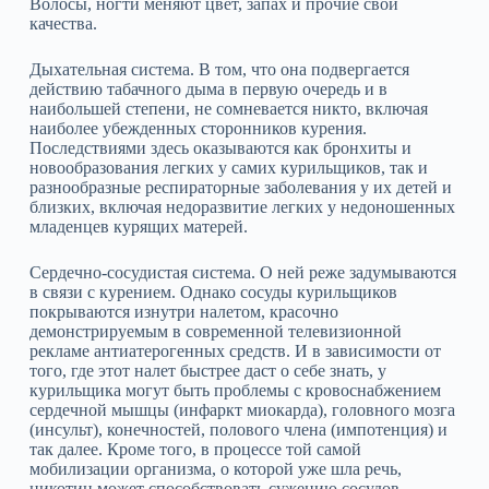
Волосы, ногти меняют цвет, запах и прочие свои
качества.
Дыхательная система. В том, что она подвергается
действию табачного дыма в первую очередь и в
наибольшей степени, не сомневается никто, включая
наиболее убежденных сторонников курения.
Последствиями здесь оказываются как бронхиты и
новообразования легких у самих курильщиков, так и
разнообразные респираторные заболевания у их детей и
близких, включая недоразвитие легких у недоношенных
младенцев курящих матерей.
Сердечно‑сосудистая система. О ней реже задумываются
в связи с курением. Однако сосуды курильщиков
покрываются изнутри налетом, красочно
демонстрируемым в современной телевизионной
рекламе антиатерогенных средств. И в зависимости от
того, где этот налет быстрее даст о себе знать, у
курильщика могут быть проблемы с кровоснабжением
сердечной мышцы (инфаркт миокарда), головного мозга
(инсульт), конечностей, полового члена (импотенция) и
так далее. Кроме того, в процессе той самой
мобилизации организма, о которой уже шла речь,
никотин может способствовать сужению сосудов,