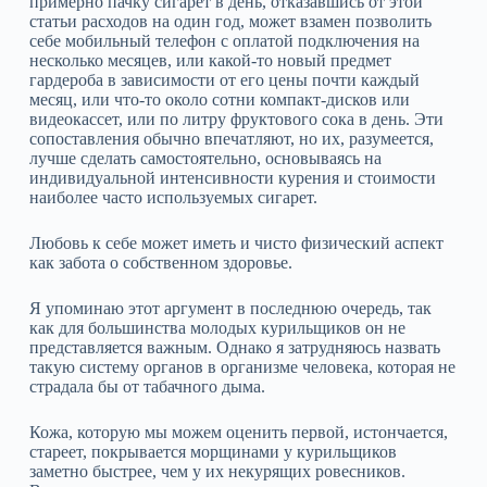
примерно пачку сигарет в день, отказавшись от этой
статьи расходов на один год, может взамен позволить
себе мобильный телефон с оплатой подключения на
несколько месяцев, или какой‑то новый предмет
гардероба в зависимости от его цены почти каждый
месяц, или что‑то около сотни компакт‑дисков или
видеокассет, или по литру фруктового сока в день. Эти
сопоставления обычно впечатляют, но их, разумеется,
лучше сделать самостоятельно, основываясь на
индивидуальной интенсивности курения и стоимости
наиболее часто используемых сигарет.
Любовь к себе может иметь и чисто физический аспект
как забота о собственном здоровье.
Я упоминаю этот аргумент в последнюю очередь, так
как для большинства молодых курильщиков он не
представляется важным. Однако я затрудняюсь назвать
такую систему органов в организме человека, которая не
страдала бы от табачного дыма.
Кожа, которую мы можем оценить первой, истончается,
стареет, покрывается морщинами у курильщиков
заметно быстрее, чем у их некурящих ровесников.