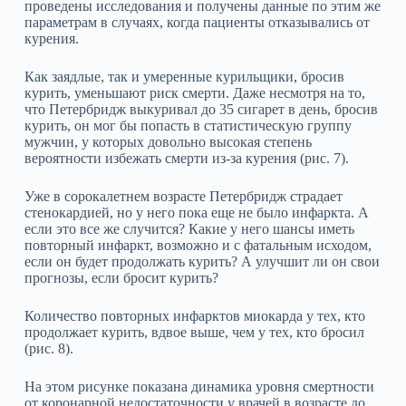
проведены исследования и получены данные по этим же
параметрам в случаях, когда пациенты отказывались от
курения.
Как заядлые, так и умеренные курильщики, бросив
курить, уменьшают риск смерти. Даже несмотря на то,
что Петербридж выкуривал до 35 сигарет в день, бросив
курить, он мог бы попасть в статистическую группу
мужчин, у которых довольно высокая степень
вероятности избежать смерти из‑за курения (рис. 7).
Уже в сорокалетнем возрасте Петербридж страдает
стенокардией, но у него пока еще не было инфаркта. А
если это все же случится? Какие у него шансы иметь
повторный инфаркт, возможно и с фатальным исходом,
если он будет продолжать курить? А улучшит ли он свои
прогнозы, если бросит курить?
Количество повторных инфарктов миокарда у тех, кто
продолжает курить, вдвое выше, чем у тех, кто бросил
(рис. 8).
На этом рисунке показана динамика уровня смертности
от коронарной недостаточности у врачей в возрасте до