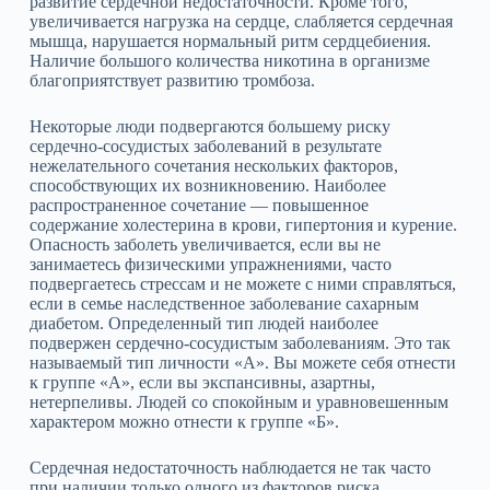
развитие сердечной недостаточности. Кроме того,
увеличивается нагрузка на сердце, слабляется сердечная
мышца, нарушается нормальный ритм сердцебиения.
Наличие большого количества никотина в организме
благоприятствует развитию тромбоза.
Некоторые люди подвергаются большему риску
сердечно‑сосудистых заболеваний в результате
нежелательного сочетания нескольких факторов,
способствующих их возникновению. Наиболее
распространенное сочетание — повышенное
содержание холестерина в крови, гипертония и курение.
Опасность заболеть увеличивается, если вы не
занимаетесь физическими упражнениями, часто
подвергаетесь стрессам и не можете с ними справляться,
если в семье наследственное заболевание сахарным
диабетом. Определенный тип людей наиболее
подвержен сердечно‑сосудистым заболеваниям. Это так
называемый тип личности «А». Вы можете себя отнести
к группе «А», если вы экспансивны, азартны,
нетерпеливы. Людей со спокойным и уравновешенным
характером можно отнести к группе «Б».
Сердечная недостаточность наблюдается не так часто
при наличии только одного из факторов риска.