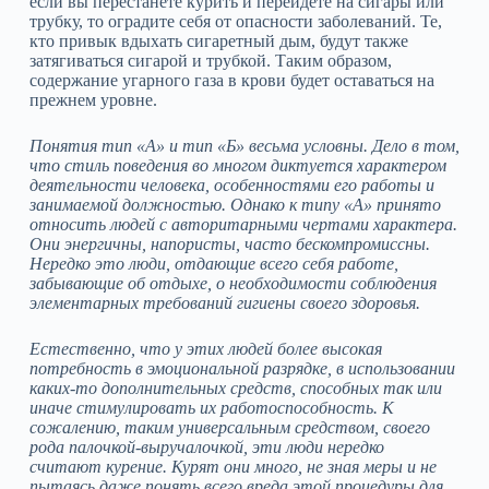
если вы перестанете курить и перейдете на сигары или
трубку, то оградите себя от опасности заболеваний. Те,
кто привык вдыхать сигаретный дым, будут также
затягиваться сигарой и трубкой. Таким образом,
содержание угарного газа в крови будет оставаться на
прежнем уровне.
Понятия тип «А» и тип «Б» весьма условны. Дело в том,
что стиль поведения во многом диктуется характером
деятельности человека, особенностями его работы и
занимаемой должностью. Однако к типу «А» принято
относить людей с авторитарными чертами характера.
Они энергичны, напористы, часто бескомпромиссны.
Нередко это люди, отдающие всего себя работе,
забывающие об отдыхе, о необходимости соблюдения
элементарных требований гигиены своего здоровья.
Естественно, что у этих людей более высокая
потребность в эмоциональной разрядке, в использовании
каких‑то дополнительных средств, способных так или
иначе стимулировать их работоспособность. К
сожалению, таким универсальным средством, своего
рода палочкой‑выручалочкой, эти люди нередко
считают курение. Курят они много, не зная меры и не
пытаясь даже понять всего вреда этой процедуры для