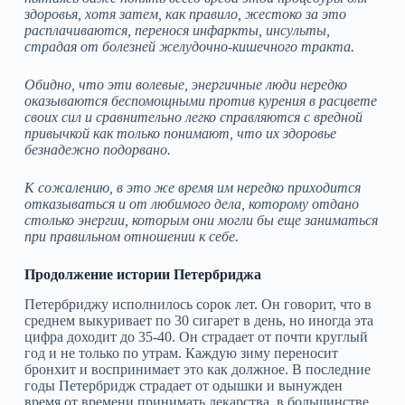
здоровья, хотя затем, как правило, жестоко за это
расплачиваются, перенося инфаркты, инсульты,
страдая от болезней желудочно‑кишечного тракта.
Обидно, что эти волевые, энергичные люди нередко
оказываются беспомощными против курения в расцвете
своих сил и сравнительно легко справляются с вредной
привычкой как только понимают, что их здоровье
безнадежно подорвано.
К сожалению, в это же время им нередко приходится
отказываться и от любимого дела, которому отдано
столько энергии, которым они могли бы еще заниматься
при правильном отношении к себе.
Продолжение истории Петербриджа
Петербриджу исполнилось сорок лет. Он говорит, что в
среднем выкуривает по 30 сигарет в день, но иногда эта
цифра доходит до 35‑40. Он страдает от почти круглый
год и не только по утрам. Каждую зиму переносит
бронхит и воспринимает это как должное. В последние
годы Петербридж страдает от одышки и вынужден
время от времени принимать лекарства, в большинстве