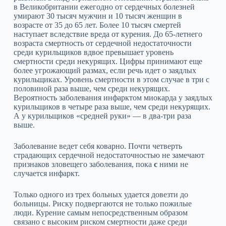
в Великобритании ежегодно от сердечных болезней
умирают 30 тысяч мужчин и 10 тысяч женщин в
возрасте от 35 до 65 лет. Более 10 тысяч смертей
наступает вследствие вреда от курения. До 65‑летнего
возраста смертность от сердечной недостаточности
среди курильщиков вдвое превышает уровень
смертности среди некурящих. Цифры принимают еще
более угрожающий размах, если речь идет о заядлых
курильщиках. Уровень смертности в этом случае в три с
половиной раза выше, чем среди некурящих.
Вероятность заболевания инфарктом миокарда у заядлых
курильщиков в четыре раза выше, чем среди некурящих.
А у курильщиков «средней руки» — в два‑три раза
выше.
Заболевание ведет себя коварно. Почти четверть
страдающих сердечной недостаточностью не замечают
признаков зловещего заболевания, пока
с
ними не
случается инфаркт.
Только одного из трех больных удается довезти до
больницы. Риску подвергаются не только пожилые
люди. Курение самым непосредственным образом
связано с высоким риском смертности даже среди