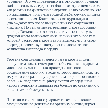
курением. Это же справедливо и в отношении грудной
жабы — сильных сердечных болей, которые появляются
как реакция на физические нагрузки. Было замечено, что
у курильщиков приступы грудной жабы случаются даже
в состоянии покоя. Более того, сами курильщики
утверждают, что после выкуривания без содержания
никотина. Но тем не менее, реальная угроза здоровью
налицо. Возможно, это связано с тем, что приступы
грудной жабы возникают из‑за наличия угарного газа,
который растворен в крови курильщиков, что, в свою
очередь, препятствует поступлению достаточного
количества кислорода к сердцу.
Уровень содержания угарного газа в крови служит
наилучшим показателем риска заболевания инфарктом
миокарда. В Дании было проведено широкое
обследование рабочих, в ходе которого выяснилось, что
те, у кого содержание угарного газа в крови составляло
более 5%, подвергались риску смерти от сердечной
недостаточности в двадцать раз больше по сравнению с
остальными обследуемыми.
Никотин в сочетании с угарным газом производит
разрушительное действие на организм и стимулирует