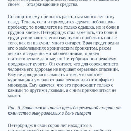
своем — отхаркивающие средства.
Со спортом ему пришлось расстаться много лет тому
назад. Теперь, если и приходится сделать небольшую
пробежку, то появляется не только одышка, но и боли в
грудной клетке. Петербридж стал замечать, что боли в
груди усиливаются, если ему нужно пробежать посл е
того, как он выкурил много сигарет. Врач предупредил
его о заболеваниях хроническим бронхитом, раком
легких и сердечными заболеваниями, привел
статистические данные, но Петербридж по‑прежнему
продолжает курить. Он считает, что для сорокалетнего
человека его здоровье не внушает серьезных опасений.
Ему не доводилось слышать о том, что многие
курильщики умерли от рака легких или от инфаркта
миокарда. Ему кажется, что это происходит только с
какими‑то другими людьми, а с ним приключиться не
может.
Рис. б. Зависимость риска преждевременной смерти от
количества выкуриваемых в день сигарет
Петербридж в свои сорок лет находится в
статистической группе курящих мужчин, наиболее