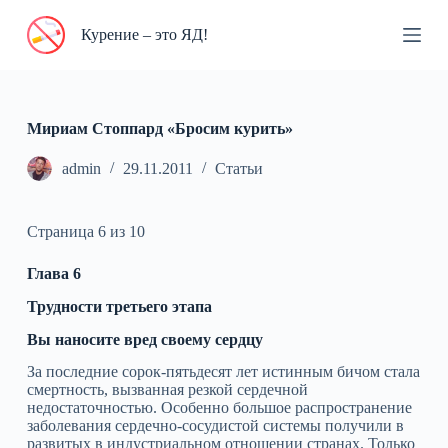
П
Курение – это ЯД!
е
р
е
й
т
и
Мириам Стоппард «Бросим курить»
к
с
admin
29.11.2011
Статьи
у
т
и
Страница 6 из 10
Глава 6
Трудности третьего этапа
Вы наносите вред своему сердцу
За последние сорок‑пятьдесят лет истинным бичом стала
смертность, вызванная резкой сердечной
недостаточностью. Особенно большое распространение
заболевания сердечно‑сосудистой системы получили в
развитых в индустриальном отношении странах. Только