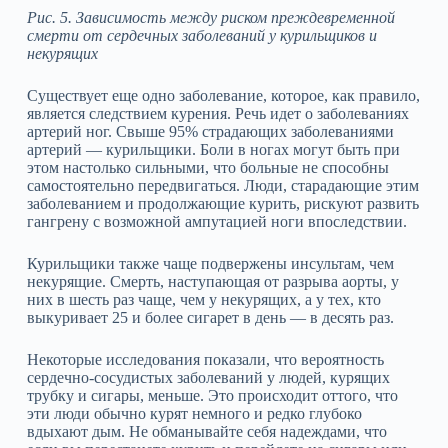
Рис. 5. Зависимость между риском преждевременной
смерти от сердечных заболеваний у курильщиков и
некурящих
Существует еще одно заболевание, которое, как правило,
является следствием курения. Речь идет о заболеваниях
артерий ног. Свыше 95% страдающих заболеваниями
артерий — курильщики. Боли в ногах могут быть при
этом настолько сильными, что больные не способны
самостоятельно передвигаться. Люди, старадающие этим
заболеванием и продолжающие курить, рискуют развить
гангрену с возможной ампутацией ноги впоследствии.
Курильщики также чаще подвержены инсультам, чем
некурящие. Смерть, наступающая от разрыва аорты, у
них в шесть раз чаще, чем у некурящих, а у тех, кто
выкуривает 25 и более сигарет в день — в десять раз.
Некоторые исследования показали, что вероятность
сердечно‑сосудистых заболеваний у людей, курящих
трубку и сигары, меньше. Это происходит оттого, что
эти люди обычно курят немного и редко глубоко
вдыхают дым. Не обманывайте себя надеждами, что