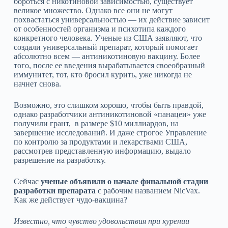
бороться с никотиновой зависимостью, существует
великое множество. Однако все они не могут
похвастаться универсальностью — их действие зависит
от особенностей организма и психотипа каждого
конкретного человека. Ученые из США заявляют, что
создали универсальный препарат, который помогает
абсолютно всем — антиникотиновую вакцину. Более
того, после ее введения вырабатывается своеобразный
иммунитет, тот, кто бросил курить, уже никогда не
начнет снова.
Возможно, это слишком хорошо, чтобы быть правдой,
однако разработчики антиникотиновой «панацеи» уже
получили грант, в размере $10 миллиардов, на
завершение исследований. И даже строгое Управление
по контролю за продуктами и лекарствами США,
рассмотрев представленную информацию, выдало
разрешение на разработку.
Сейчас
ученые объявили о начале финальной стадии
разработки препарата
с рабочим названием NicVax.
Как же действует чудо-вакцина?
Известно, что чувство удовольствия при курении