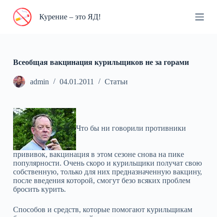
П
Курение – это ЯД!
е
р
е
й
т
и
Всеобщая вакцинация курильщиков не за горами
к
с
admin
04.01.2011
Статьи
у
т
и
Что бы ни говорили противники
прививок, вакцинация в этом сезоне снова на пике
популярности. Очень скоро и курильщики получат свою
собственную, только для них предназначенную вакцину,
после введения которой, смогут безо всяких проблем
бросить курить.
Способов и средств, которые помогают курильщикам