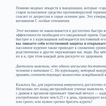
Помимо модных лекарств и вакцинации, которые «гар
старое испытанное средство противовирусной терапи
спасает от депрессии в серые осенние дни. Это утверж
витамином С особые отношения.
Этот витамин не накапливается и достаточно быстро в
эффективности необходим его ежедневный прием. Одн
быстрее и у курильщиков наблюдается постоянный его
вы лишаете себя естественной защиты и открывает
пассивное курение также приводит к снижению уровня
родственники и другие окружающие вас люди. Вы заботи
их в и, при этом каждый день рискуете их здоровьем.
Диетологи выяснили, что одного апельсина достаточ
человека в витамине С. Но курильщику, который выкур
принять соответствующее количество аскорбиновой 
Казалось бы, для укрепления иммунитета достаточно пр
Несколько лет назад австралийские ученые выяснили,
с дымом в организм проникает тяжелый металл — кадм
употреблении более чем 0,25 г в день, провоцирует в
или грипп, или нужно срочно бросить курить?