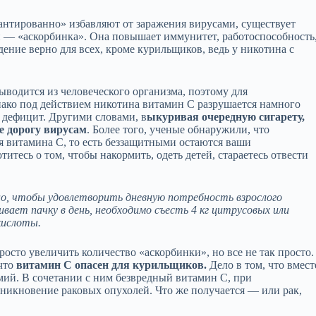
антированно» избавляют от заражения вирусами, существует
и — «аскорбинка». Она повышает иммунитет, работоспособность
дение верно для всех, кроме курильщиков, ведь у никотина с
ыводится из человеческого организма, поэтому для
ако под действием никотина витамин С разрушается намного
 дефицит. Другими словами, в
ыкуривая очередную сигарету,
е дорогу вирусам
. Более того, ученые обнаружили, что
 витамина С, то есть беззащитными остаются ваши
тесь о том, чтобы накормить, одеть детей, стараетесь отвести
но, чтобы удовлетворить дневную потребность взрослого
ивает пачку в день, необходимо съесть 4 кг цитрусовых или
кислоты.
осто увеличить количество «аскорбинки», но все не так просто.
 что
витамин С опасен для курильщиков.
Дело в том, что вмест
ий. В сочетании с ним безвредный витамин С, при
озникновение раковых опухолей. Что же получается — или рак,