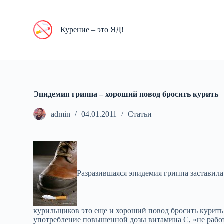
П
е
р
Курение – это ЯД!
е
й
т
и
к
с
у
Эпидемия гриппа – хороший повод бросить курить
т
и
admin
04.01.2011
Статьи
Разразившаяся эпидемия гриппа заставила
курильщиков это еще и хороший повод бросить курить
употребление повышенной дозы витамина С, «не работ