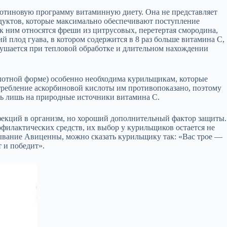
котиновую программу витаминную диету. Она не представляет
дуктов, которые максимально обеспечивают поступление
к ним относятся фреши из цитрусовых, перетертая смородина,
й плод гуава, в котором содержится в 8 раз больше витамина С,
зрушается при тепловой обработке и длительном нахождении
лотной форме) особенно необходима курильщикам, которые
требление аскорбиновой кислоты им противопоказано, поэтому
ь лишь на природные источники витамина С.
фекций в организм, но хороший дополнительный фактор защиты.
офилактических средств, их выбор у курильщиков остается не
ывание Авиценны, можно сказать курильщику так: «Вас трое —
т и победит».