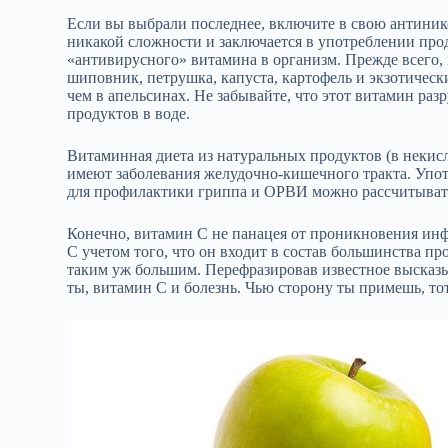
Если вы выбрали последнее, включите в свою антини
никакой сложности и заключается в употреблении про
«антивирусного» витамина в организм. Прежде всего, 
шиповник, петрушка, капуста, картофель и экзотически
чем в апельсинах. Не забывайте, что этот витамин ра
продуктов в воде.
Витаминная диета из натуральных продуктов (в некис
имеют заболевания желудочно-кишечного тракта. Упо
для профилактики гриппа и ОРВИ можно рассчитыват
Конечно, витамин С не панацея от проникновения ин
С учетом того, что он входит в состав большинства пр
таким уж большим. Перефразировав известное высказ
ты, витамин С и болезнь. Чью сторону ты примешь, то