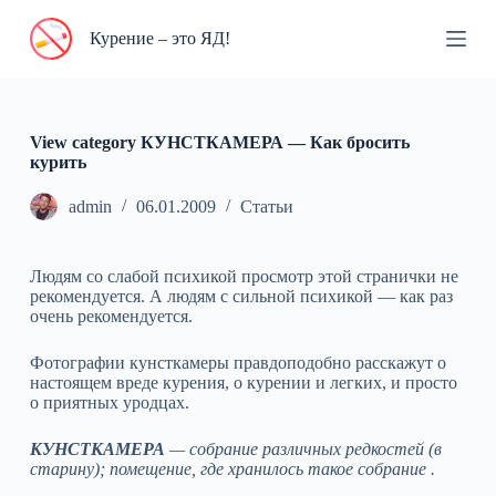
П
Курение – это ЯД!
е
р
е
й
т
и
View category КУНСТКАМЕРА — Как бросить
к
курить
с
у
admin
06.01.2009
Статьи
т
и
Людям со слабой психикой просмотр этой странички не
рекомендуется. А людям с сильной психикой — как раз
очень рекомендуется.
Фотографии кунсткамеры правдоподобно расскажут о
настоящем вреде курения, о курении и легких, и просто
о приятных уродцах.
КУНСТКАМЕРА
— собрание различных редкостей (в
старину); помещение, где хранилось такое собрание .