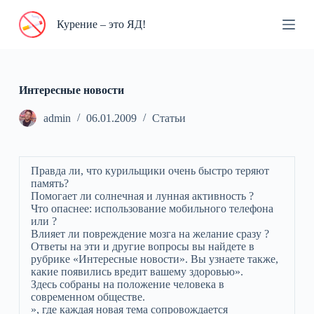
П
Курение – это ЯД!
е
р
е
й
т
и
Интересные новости
к
с
admin
06.01.2009
Статьи
у
т
и
Правда ли, что курильщики очень быстро теряют
память?
Помогает ли солнечная и лунная активность ?
Что опаснее: использование мобильного телефона
или ?
Влияет ли повреждение мозга на желание сразу ?
Ответы на эти и другие вопросы вы найдете в
рубрике «Интересные новости». Вы узнаете также,
какие появились вредит вашему здоровью».
Здесь собраны на положение человека в
современном обществе.
», где каждая новая тема сопровождается