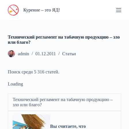
П
Курение – это ЯД!
е
р
е
й
т
и
Технический регламент на табачную продукцию – зло
к
или благо?
с
у
admin
01.12.2011
Статьи
т
и
Поиск среди 5 316 статей.
Loading
Технический регламент на табачную продукцию –
зло или благо?
Вы считаете, что