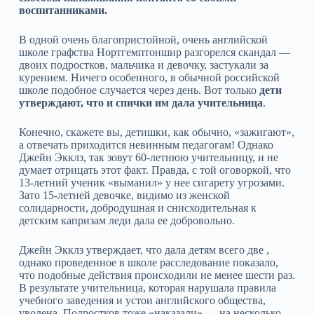
воспитанниками.
В одной очень благопристойной, очень английской
школе графства Нортгемптоншир разгорелся скандал —
двоих подростков, мальчика и девочку, застукали за
курением. Ничего особенного, в обычной российской
школе подобное случается через день. Вот только
дети
утверждают, что и спички им дала учительница
.
Конечно, скажете вы, детишки, как обычно, «зажигают»,
а отвечать приходится невинным педагогам! Однако
Джейн Экклз, так зовут 60-летнюю учительницу, и не
думает отрицать этот факт. Правда, с той оговоркой, что
13-летний ученик «выманил» у нее сигарету угрозами.
Зато 15-летней девочке, видимо из женской
солидарности, добродушная и снисходительная к
детским капризам леди дала ее добровольно.
Джейн Экклз утверждает, что дала детям всего две ,
однако проведенное в школе расследование показало,
что подобные действия происходили не менее шести раз.
В результате учительница, которая нарушала правила
учебного заведения и устои английского общества,
уволена. Подростков тоже «наказали» — на несколько