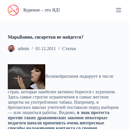
П
Курение – это ЯД!
е
р
е
й
т
и
МарьВанна, сигаретки не найдется?
к
с
admin
01.12.2011
Статьи
у
т
и
Великобритания лидирует в числе
стран, которые наиболее активно борются с курением.
Здесь самые строгие ограничения и самые жесткие
запреты на употребление табака. Например, в
британских школах учителей поставили перед выбором
— или лишиться работы. Видимо,
в знак протеста
против таких драконовских законов некоторые
педагоги начали применять очень интересные
способы налаживания контакта со своими