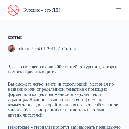
П
Курение – это ЯД!
е
р
е
й
т
и
статьи
к
с
admin
04.01.2011
Статьи
у
т
и
Здесь размещено около 2000 статей о курении, которые
помогут бросить курить.
Вы сможете легко найти интересующий материал по
названию или определенной тематике с помощью
формы поиска, расположенной в верхней части
страницы. В конце каждой статьи есть форма для
комментариев, в которой можно высказать собственное
мнение (без регистрации) или ответить на отзывы
других читателей.
Некоторые материалы помогут вам выбрать правильную