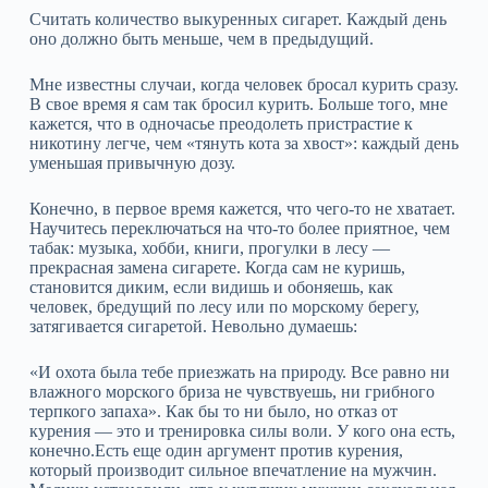
Считать количество выкуренных сигарет. Каждый день
оно должно быть меньше, чем в предыдущий.
Мне известны случаи, когда человек бросал курить сразу.
В свое время я сам так бросил курить. Больше того, мне
кажется, что в одночасье преодолеть пристрастие к
никотину легче, чем «тянуть кота за хвост»: каждый день
уменьшая привычную дозу.
Конечно, в первое время кажется, что чего-то не хватает.
Научитесь переключаться на что-то более приятное, чем
табак: музыка, хобби, книги, прогулки в лесу —
прекрасная замена сигарете. Когда сам не куришь,
становится диким, если видишь и обоняешь, как
человек, бредущий по лесу или по морскому берегу,
затягивается сигаретой. Невольно думаешь:
«И охота была тебе приезжать на природу. Все равно ни
влажного морского бриза не чувствуешь, ни грибного
терпкого запаха». Как бы то ни было, но отказ от
курения — это и тренировка силы воли. У кого она есть,
конечно.Есть еще один аргумент против курения,
который производит сильное впечатление на мужчин.