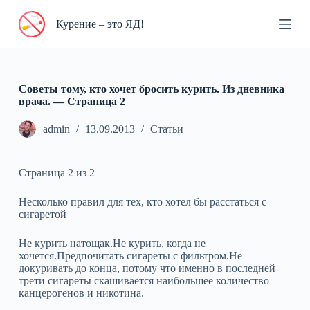
П
Курение – это ЯД!
е
р
е
й
т
и
Советы тому, кто хочет бросить курить. Из дневника
к
врача. — Cтраница 2
с
у
admin
13.09.2013
Статьи
т
и
Страница 2 из 2
Несколько правил для тех, кто хотел бы расстаться с
сигаретой
Не курить натощак.Не курить, когда не
хочется.Предпочитать сигареты с фильтром.Не
докуривать до конца, потому что именно в последней
трети сигареты скашивается наибольшее количество
канцерогенов и никотина.