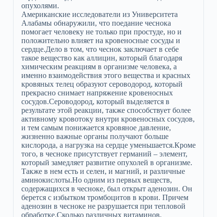
опухолями.
Американские исследователи из Университета
Алабамы обнаружили, что поедание чеснока
помогает человеку не только при простуде, но и
положительно влияет на кровеносные сосуды и
сердце.Дело в том, что чеснок заключает в себе
такое вещество как аллицин, который благодаря
химическим реакциям в организме человека, а
именно взаимодействия этого вещества и красных
кровяных телец образуют сероводород, который
прекрасно снимает напряжение кровеносных
сосудов.Сероводород, который выделяется в
результате этой реакции, также способствует более
активному кровотоку внутри кровеносных сосудов,
и тем самым понижается кровяное давление,
жизненно важные органы получают больше
кислорода, а нагрузка на сердце уменьшается.Кроме
того, в чесноке присутствует германий – элемент,
который замедляет развитие опухолей в организме.
Также в нем есть и селен, и магний, и различные
аминокислоты.Но одним из первых веществ,
содержащихся в чесноке, был открыт аденозин. Он
берется с избытком тромбоцитов в крови. Причем
аденозин в чесноке не разрушается при тепловой
обработке.Сколько различных витаминов,