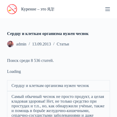
П
Курение – это ЯД!
е
р
е
й
т
и
Сердцу и клеткам организма нужен чеснок
к
с
admin
13.09.2013
Статьи
у
т
и
Поиск среди 8 536 статей.
Loading
Сердцу и клеткам организма нужен чеснок
Самый обычный чеснок не просто продукт, а целая
кладовая здоровья! Нет, не только средство при
простудах и т.п., но, как обнаружили учёные, также
и помощь в борьбе желудочно-кишечными,
сердечно-сосудистыми заболеваниями и даже