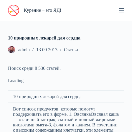
П
Курение – это ЯД!
е
р
е
й
т
и
10 природных лекарей для сердца
к
с
admin
13.09.2013
Статьи
у
т
и
Поиск среди 8 536 статей.
Loading
10 природных лекарей для сердца
Вот список продуктов, которые помогут
поддерживать его в форме. 1. ОвсянкаОвсяная каша
— отличный завтрак, сытный и полный жирными
кислотами омега-3, фолатом и калием. В сочетании
с высоким содержанием клетчатки, эти элементы