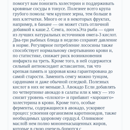
помогут вам понизить холестерин и поддерживать
кровяные сосуды в тонусе. Полезнее всего крупа
грубого помола: чем крупнее зерна, тем больше в
них клетчатки. Много ее и в некоторых фруктах,
например, в банане — он может стать отличной
добавкой к каше.2. Семга, лососьЭта рыба — один
из лучших натуральных источников омега-3 кислот.
Два-три рыбных блюда в неделю сохранят давление
в норме. Регулярное потребление лососины также
способствует нормальному свертыванию крови и,
по статистике, снижает риск возникновения
инфаркта на треть. Кроме того, в ней содержится
сильный антиоксидант астаксантин, так что
крепкая память и здоровая кожа гарантирована до
самой старости. Заменить семгу можно тунцом,
сардинами и даже обычной селедкой. Полезных
кислот в них не меньше.3. Авокадо Если добавлять
по четвертинке авокадо в салаты или к мясу — это
снизит уровень «плохого» и прибавит «хорошего»
холестерина в крови. Кроме того, особые
ферменты, содержащиеся в авокадо, ускоряют
процесс усвоения организмом каротиноидов, также
необходимых здоровому сердцу.4. Оливковое
маслоВ нем полно мононенасыщенных жиров,
которые в свою очередь борются с