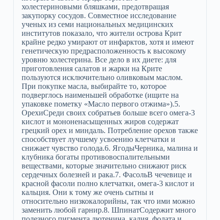
холестериновыми бляшками, предотвращая
закупорку сосудов. Совместное исследование
ученых из семи национальных медицинских
институтов показало, что жители острова Крит
крайне редко умирают от инфарктов, хотя и имеют
генетическую предрасположенность к высокому
уровню холестерина. Все дело в их диете: для
приготовления салатов и жарки на Крите
пользуются исключительно оливковым маслом.
При покупке масла, выбирайте то, которое
подверглось наименьшей обработке (ищите на
упаковке пометку «Масло первого отжима»).5.
ОрехиСреди своих собратьев больше всего омега-3
кислот и мононенасыщенных жиров содержат
грецкий орех и миндаль. Потребление орехов также
способствует лучшему усвоению клетчатки и
снижает чувство голода.6. ЯгодыЧерника, малина и
клубника богаты противовоспалительными
веществами, которые значительно снижают риск
сердечных болезней и рака.7. ФасольВ чечевице и
красной фасоли полно клетчатки, омега-3 кислот и
кальция. Они к тому же очень сытны и
относительно низкокалорийны, так что ими можно
заменить любой гарнир.8. ШпинатСодержит много
полезного пигмента лютенина, калия, фолата и