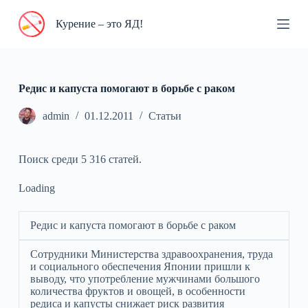
П
Курение – это ЯД!
е
р
е
й
т
и
Редис и капуста помогают в борьбе с раком
к
с
admin
01.12.2011
Статьи
у
т
и
Поиск среди 5 316 статей.
Loading
Редис и капуста помогают в борьбе с раком
Сотрудники Министерства здравоохранения, труда
и социального обеспечения Японии пришли к
выводу, что употребление мужчинами большого
количества фруктов и овощей, в особенности
редиса и капусты снижает риск развития