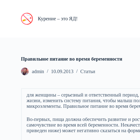
П
е
р
Курение – это ЯД!
е
й
т
и
к
с
у
Правильное питание во время беременности
т
и
admin
10.09.2013
Статьи
для женщины – серьезный и ответственный период, 
жизни, изменить систему питания, чтобы малыш по
микроэлементы. Правильное питание во время бере
Во-первых, пища должна обеспечить развитие и рос
самочувствие во время всей беременности. Некачес
приведен ниже) может негативно сказаться на форми