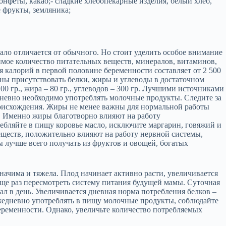
онфеты, какао;- сладкие хлебопекарные изделия, белый хлеб,
 фрукты, земляника;
о отличается от обычного. Но стоит уделить особое внимание
мое количество питательных веществ, минералов, витаминов,
я калорий в первой половине беременности составляет от 2 500
ны присутствовать белки, жиры и углеводы в достаточном
00 гр., жира – 80 гр., углеводов – 300 гр. Лучшими источниками
едневно необходимо употреблять молочные продукты. Следите за
роисхождения. Жиры не менее важны для нормальной работы
. Именно жиры благотворно влияют на работу
ебляйте в пищу коровье масло, исключите маргарин, говяжий и
еществ, положительно влияют на работу нервной системы,
 лучше всего получать из фруктов и овощей, богатых
ачима и тяжела. Плод начинает активно расти, увеличивается
еще раз пересмотреть систему питания будущей мамы. Суточная
ал в день. Увеличивается дневная норма потребления белков –
 ежедневно употреблять в пищу молочные продукты, соблюдайте
еменности. Однако, увеличьте количество потребляемых