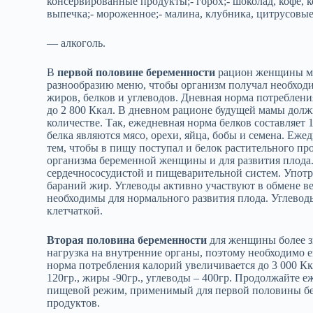
консервированные продукты;- горох;- шоколад, кофе, к
выпечка;- мороженное;- малина, клубника, цитрусовые
— алкоголь.
В
первой половине беременности
рацион женщины мал
разнообразию меню, чтобы организм получал необходи
жиров, белков и углеводов. Дневная норма потреблени
до 2 800 Ккал. В дневном рационе будущей мамы долж
количестве. Так, ежедневная норма белков составляет 1
белка являются мясо, орехи, яйца, бобы и семена. Еж
тем, чтобы в пищу поступал и белок растительного п
организма беременной женщины и для развития плода
сердечнососудистой и пищеварительной систем. Употр
бараний жир. Углеводы активно участвуют в обмене в
необходимы для нормального развития плода. Углеводы
клетчаткой.
Вторая половина беременности
для женщины более зн
нагрузка на внутренние органы, поэтому необходимо 
норма потребления калорий увеличивается до 3 000 Кк
120гр., жиры -90гр., углеводы – 400гр. Продолжайте
пищевой режим, применимый для первой половины бер
продуктов.