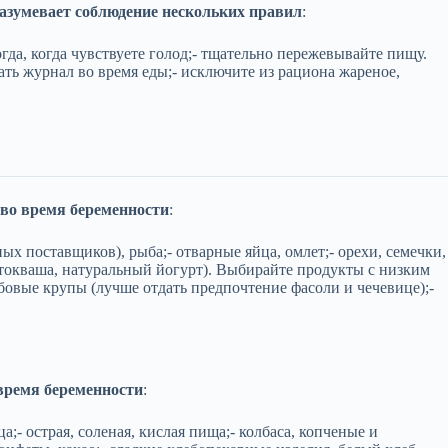
азумевает соблюдение нескольких правил
:
тогда, когда чувствуете голод;- тщательно пережевывайте пищу.
ать журнал во время еды;- исключите из рациона жареное,
во время беременности
:
х поставщиков), рыба;- отварные яйца, омлет;- орехи, семечки,
стокваша, натуральный йогурт). Выбирайте продукты с низким
обовые крупы (лучше отдать предпочтение фасоли и чечевице);-
время беременности
:
;- острая, соленая, кислая пища;- колбаса, копченые и