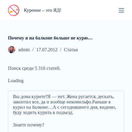
П
Курение – это ЯД!
е
р
е
й
т
и
Почему я на балконе больше не курю…
к
с
admin
17.07.2012
Статьи
у
т
и
Поиск среди 5 316 статей.
Loading
Вы дома курите?Я — нет. Жена ругается, дескать,
закоптил все, да и вообще некомильфо.Раньше я
курил на балконе…А с сегодняшнего дня, видимо,
буду ходить курить в подъезд.
Знаете почему?