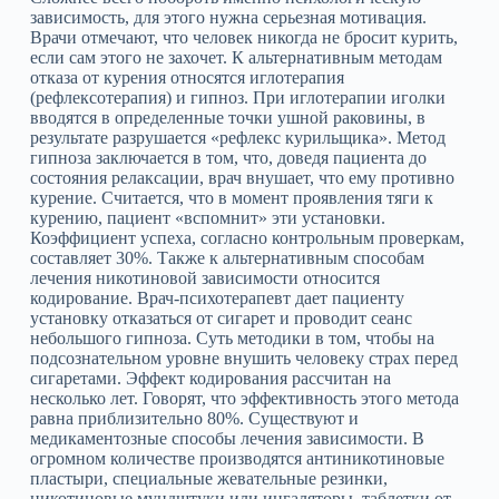
зависимость, для этого нужна серьезная мотивация.
Врачи отмечают, что человек никогда не бросит курить,
если сам этого не захочет. К альтернативным методам
отказа от курения относятся иглотерапия
(рефлексотерапия) и гипноз. При иглотерапии иголки
вводятся в определенные точки ушной раковины, в
результате разрушается «рефлекс курильщика». Метод
гипноза заключается в том, что, доведя пациента до
состояния релаксации, врач внушает, что ему противно
курение. Считается, что в момент проявления тяги к
курению, пациент «вспомнит» эти установки.
Коэффициент успеха, согласно контрольным проверкам,
составляет 30%. Также к альтернативным способам
лечения никотиновой зависимости относится
кодирование. Врач-психотерапевт дает пациенту
установку отказаться от сигарет и проводит сеанс
небольшого гипноза. Суть методики в том, чтобы на
подсознательном уровне внушить человеку страх перед
сигаретами. Эффект кодирования рассчитан на
несколько лет. Говорят, что эффективность этого метода
равна приблизительно 80%. Существуют и
медикаментозные способы лечения зависимости. В
огромном количестве производятся антиникотиновые
пластыри, специальные жевательные резинки,
никотиновые мундштуки или ингаляторы, таблетки от