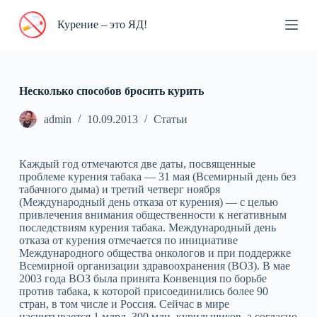
П
Курение – это ЯД!
е
р
е
й
т
и
Несколько способов бросить курить
к
с
admin
10.09.2013
Статьи
у
т
и
Каждый год отмечаются две даты, посвященные
проблеме курения табака — 31 мая (Всемирный день без
табачного дыма) и третий четверг ноября
(Международный день отказа от курения) — с целью
привлечения внимания общественности к негативным
последствиям курения табака. Международный день
отказа от курения отмечается по инициативе
Международного общества онкологов и при поддержке
Всемирной организации здравоохранения (ВОЗ). В мае
2003 года ВОЗ была принята Конвенция по борьбе
против табака, к которой присоединились более 90
стран, в том числе и Россия. Сейчас в мире
насчитывается 1 млрд. 300 млн. курильщиков, а согласно