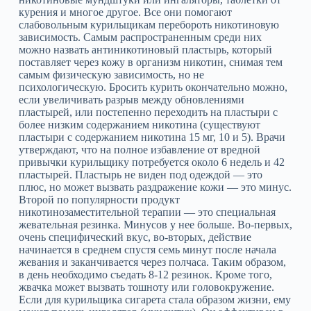
курения и многое другое. Все они помогают
слабовольным курильщикам перебороть никотиновую
зависимость. Самым распространенным среди них
можно назвать антиникотиновый пластырь, который
поставляет через кожу в организм никотин, снимая тем
самым физическую зависимость, но не
психологическую. Бросить курить окончательно можно,
если увеличивать разрыв между обновлениями
пластырей, или постепенно переходить на пластыри с
более низким содержанием никотина (существуют
пластыри с содержанием никотина 15 мг, 10 и 5). Врачи
утверждают, что на полное избавление от вредной
привычки курильщику потребуется около 6 недель и 42
пластырей. Пластырь не виден под одеждой — это
плюс, но может вызвать раздражение кожи — это минус.
Второй по популярности продукт
никотинозаместительной терапии — это специальная
жевательная резинка. Минусов у нее больше. Во-первых,
очень специфический вкус, во-вторых, действие
начинается в среднем спустя семь минут после начала
жевания и заканчивается через полчаса. Таким образом,
в день необходимо съедать 8-12 резинок. Кроме того,
жвачка может вызвать тошноту или головокружение.
Если для курильщика сигарета стала образом жизни, ему