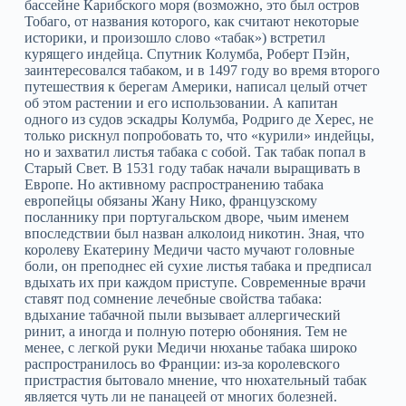
бассейне Карибского моря (возможно, это был остров
Тобаго, от названия которого, как считают некоторые
историки, и произошло слово «табак») встретил
курящего индейца. Спутник Колумба, Роберт Пэйн,
заинтересовался табаком, и в 1497 году во время второго
путешествия к берегам Америки, написал целый отчет
об этом растении и его использовании. А капитан
одного из судов эскадры Колумба, Родриго де Херес, не
только рискнул попробовать то, что «курили» индейцы,
но и захватил листья табака с собой. Так табак попал в
Старый Свет. В 1531 году табак начали выращивать в
Европе. Но активному распространению табака
европейцы обязаны Жану Нико, французскому
посланнику при португальском дворе, чьим именем
впоследствии был назван алколоид никотин. Зная, что
королеву Екатерину Медичи часто мучают головные
боли, он преподнес ей сухие листья табака и предписал
вдыхать их при каждом приступе. Современные врачи
ставят под сомнение лечебные свойства табака:
вдыхание табачной пыли вызывает аллергический
ринит, а иногда и полную потерю обоняния. Тем не
менее, с легкой руки Медичи нюханье табака широко
распространилось во Франции: из-за королевского
пристрастия бытовало мнение, что нюхательный табак
является чуть ли не панацеей от многих болезней.