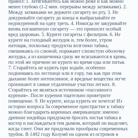
правил: 1. Затягивайтесь как можно реже и как можно
менее глубоко (1-2 мин. перерывы между затяжками). 2.
Между затяжками не держите сигарету во рту. 3. Не
докуривайте сигарету до конца и выбрасывайте ее
недокуренной на одну треть. 4. Никогда не закуривайте
вновь погашенную сигарету — это приносит особый
вред здоровью. 5. Курите сигареты с фильтром. 6. Не
курите на голодный желудок и, тем более, утром
натощак, поскольку продукты возгонки табака,
смешиваясь со слюной, поражают слизистую оболочку
желудка, а из кишечника сразу же всасываются в кровь,
по этой же причине не курите во время еды или питья.
7. Старайтесь не курить при ходьбе, особенно
поднимаясь по лестнице или в гору, так как при этом
дыхание более интенсивное, и вредные вещества легче
проникают в самые отдаленные участки легких. 8.
Старайтесь не являться источником «пассивного
курения». После курения тщательно проветрите
помещение. 9. Не курите, когда курить не хочется! Из
истории вопроса За современное пристрастие к табаку
можно благодарить коренных американцев: именно
древние индейцы придумали бросать листья табака в
костер и наслаждаться тем дымом, который он выделяет,
когда тлеет. Они же придумали прообразы современных
трубок. В 1492 году Колумб на одном из островов в