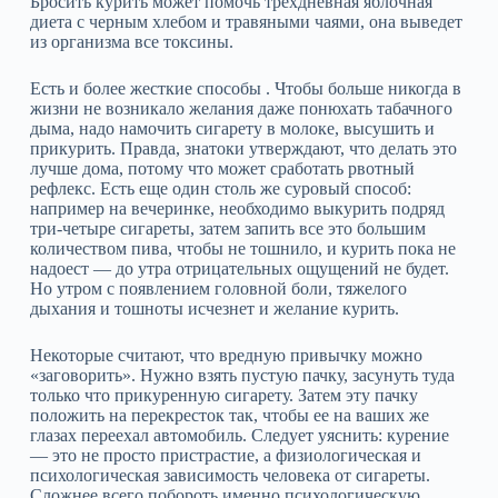
Бросить курить может помочь трехдневная яблочная
диета с черным хлебом и травяными чаями, она выведет
из организма все токсины.
Есть и более жесткие способы . Чтобы больше никогда в
жизни не возникало желания даже понюхать табачного
дыма, надо намочить сигарету в молоке, высушить и
прикурить. Правда, знатоки утверждают, что делать это
лучше дома, потому что может сработать рвотный
рефлекс. Есть еще один столь же суровый способ:
например на вечеринке, необходимо выкурить подряд
три-четыре сигареты, затем запить все это большим
количеством пива, чтобы не тошнило, и курить пока не
надоест — до утра отрицательных ощущений не будет.
Но утром с появлением головной боли, тяжелого
дыхания и тошноты исчезнет и желание курить.
Некоторые считают, что вредную привычку можно
«заговорить». Нужно взять пустую пачку, засунуть туда
только что прикуренную сигарету. Затем эту пачку
положить на перекресток так, чтобы ее на ваших же
глазах переехал автомобиль. Следует уяснить: курение
— это не просто пристрастие, а физиологическая и
психологическая зависимость человека от сигареты.
Сложнее всего побороть именно психологическую