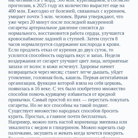
прогнозам, к 2025 году их количество вырастет еще на
400 млн. Ежегодно от болезней, связанных с курением,
умирает почти 5 млн. человек. Врачи утверждают, что
уже через 20 минут после последней выкуренной
сигареты артериальное давление снизится до
нормального, восстановится работа сердца, улучшится
кровоснабжение ладоней и ступней. Затем спустя 8
часов нормализуется содержание кислорода в крови.
Если продлить отказ от курения до двух суток, то
усилится способность ощущать вкус и запах. Неделя
воздержания от сигарет улучшит цвет лица, неприятные
запахи от волос и кожи исчезнут. Здоровье начнет
возвращаться через месяц: станет легче дышать, уйдет
утомление, головная боль, кашель. Первая антитабачная
организация, функции которой взяла на себя церковь,
появилась в 16 веке. С тех было изобретено множество
способов помочь курящему избавиться от вредной
привычки. Самый простой из них — перестать покупать
сигареты. Но не все способны на такой подвиг.
Существует множество народных способов бросить
курить. Простых, а главное почти бесплатных.
Например, можно пить настой корневища змеевика или
эвкалипта с медом и глицерином. Можно нарезать сыр
палочками, засушить и жевать когда хочется покурить.