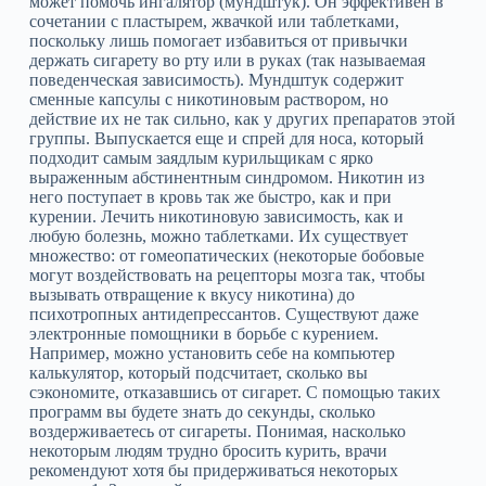
может помочь ингалятор (мундштук). Он эффективен в
сочетании с пластырем, жвачкой или таблетками,
поскольку лишь помогает избавиться от привычки
держать сигарету во рту или в руках (так называемая
поведенческая зависимость). Мундштук содержит
сменные капсулы с никотиновым раствором, но
действие их не так сильно, как у других препаратов этой
группы. Выпускается еще и спрей для носа, который
подходит самым заядлым курильщикам с ярко
выраженным абстинентным синдромом. Никотин из
него поступает в кровь так же быстро, как и при
курении. Лечить никотиновую зависимость, как и
любую болезнь, можно таблетками. Их существует
множество: от гомеопатических (некоторые бобовые
могут воздействовать на рецепторы мозга так, чтобы
вызывать отвращение к вкусу никотина) до
психотропных антидепрессантов. Существуют даже
электронные помощники в борьбе с курением.
Например, можно установить себе на компьютер
калькулятор, который подсчитает, сколько вы
сэкономите, отказавшись от сигарет. С помощью таких
программ вы будете знать до секунды, сколько
воздерживаетесь от сигареты. Понимая, насколько
некоторым людям трудно бросить курить, врачи
рекомендуют хотя бы придерживаться некоторых