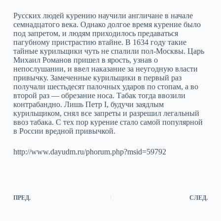
Русских людей курению научили англичане в начале
семнадцатого века. Однако долгое время курение было
под запретом, и людям приходилось предаваться
пагубному пристрастию втайне. В 1634 году такие
тайные курильщики чуть не спалили пол-Москвы. Царь
Михаил Романов пришел в ярость, узнав о
непослушании, и ввел наказание за неугодную власти
привычку. Замеченные курильщики в первый раз
получали шестьдесят палочных ударов по стопам, а во
второй раз — обрезание носа. Табак тогда ввозили
контрабандно. Лишь Петр I, будучи заядлым
курильщиком, снял все запреты и разрешил легальный
ввоз табака. С тех пор курение стало самой популярной
в России вредной привычкой.
http://www.dayudm.ru/phorum.php?msid=59792
ПРЕД.
СЛЕД.