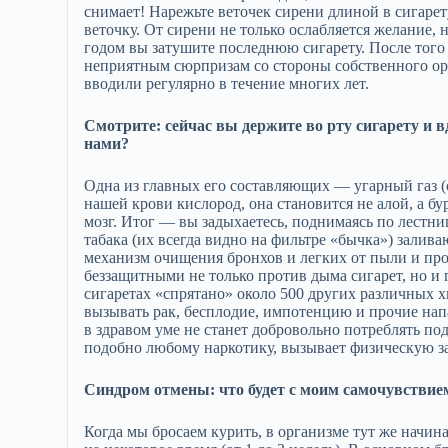
снимает! Нарежьте веточек сирени длиной в сигаре
веточку. От сирени не только ослабляется желание,
годом вы затушите последнюю сигарету. После того 
неприятным сюрпризам со стороны собственного ор
вводили регулярно в течение многих лет.
Смотрите: сейчас вы держите во рту сигарету и вд
нами?
Одна из главных его составляющих — угарный газ (
нашей крови кислород, она становится не алой, а 
мозг. Итог — вы задыхаетесь, поднимаясь по лестни
табака (их всегда видно на фильтре «бычка») зали
механизм очищения бронхов и легких от пыли и про
беззащитными не только против дыма сигарет, но и
сигаретах «спрятано» около 500 других различных 
вызывать рак, бесплодие, импотенцию и прочие нап
в здравом уме не станет добровольно потреблять по
подобно любому наркотику, вызывает физическую з
Синдром отмены: что будет с моим самочувствие
Когда мы бросаем курить, в организме тут же начи