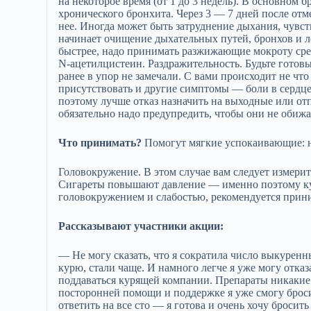
на некоторое время (от 1 до 3 недель). В основном
хронического бронхита. Через 3 — 7 дней после отм
нее. Иногда может быть затруднение дыхания, чувст
начинает очищение дыхательных путей, бронхов и ле
быстрее, надо принимать разжижающие мокроту сред
N-ацетилцистеин. Раздражительность. Будьте готовы 
ранее в упор не замечали. С вами происходит не что
присутствовать и другие симптомы — боли в сердце
поэтому лучше отказ назначить на выходные или отп
обязательно надо предупредить, чтобы они не обиж
Что принимать?
Помогут мягкие успокаивающие: на
Головокружение. В этом случае вам следует измери
Сигареты повышают давление — именно поэтому кур
головокружением и слабостью, рекомендуется прини
Рассказывают участники акции:
— Не могу сказать, что я сократила число выкуренны
курю, стали чаще. И намного легче я уже могу отказ
поддаваться курящей компании. Препараты никакие 
посторонней помощи и поддержке я уже смогу бросит
ответить на все сто — я готова и очень хочу бросит