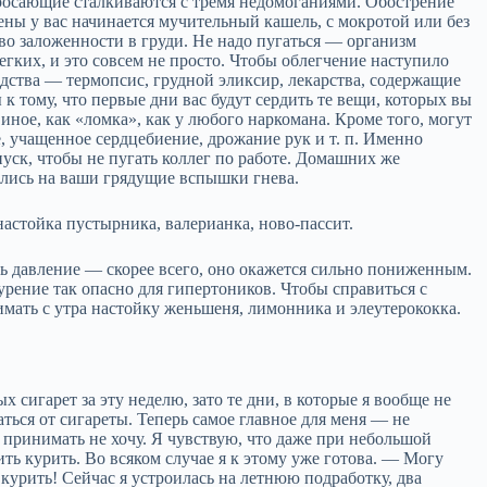
 бросающие сталкиваются с тремя недомоганиями. Обострение
ены у вас начинается мучительный кашель, с мокротой или без
во заложенности в груди. Не надо пугаться — организм
гких, и это совсем не просто. Чтобы облегчение наступило
ства — термопсис, грудной эликсир, лекарства, содержащие
к тому, что первые дни вас будут сердить те вещи, которых вы
 иное, как «ломка», как у любого наркомана. Кроме того, могут
, учащенное сердцебиение, дрожание рук и т. п. Именно
уск, чтобы не пугать коллег по работе. Домашних же
ались на ваши грядущие вспышки гнева.
стойка пустырника, валерианка, ново-пассит.
ть давление — скорее всего, оно окажется сильно пониженным.
ение так опасно для гипертоников. Чтобы справиться с
мать с утра настойку женьшеня, лимонника и элеутерококка.
х сигарет за эту неделю, зато те дни, в которые я вообще не
аться от сигареты. Теперь самое главное для меня — не
принимать не хочу. Я чувствую, что даже при небольшой
ь курить. Во всяком случае я к этому уже готова. — Могу
ь курить! Сейчас я устроилась на летнюю подработку, два