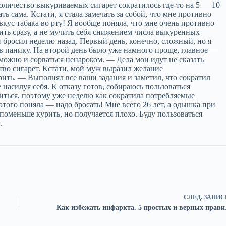
количество выкуриваемых сигарет сократилось где-то на 5 — 10
ь сама. Кстати, я стала замечать за собой, что мне противно
кус табака во рту! Я вообще поняла, что мне очень противно
ить сразу, а не мучить себя снижением числа выкуренных
и бросил неделю назад. Первый день, конечно, сложный, но я
 в панику. На второй день было уже намного проще, главное —
 можно и сорваться ненароком. — Дела мои идут не сказать
тво сигарет. Кстати, мой муж выразил желание
рить. — Выполнял все ваши задания и заметил, что сократил
насилуя себя. К отказу готов, собираюсь пользоваться
ься, поэтому уже неделю как сократила потребляемые
 этого поняла — надо бросать! Мне всего 26 лет, а одышка при
меньше курить, но получается плохо. Буду пользоваться
т.
СЛЕД.
ЗАПИС
Как избежать инфаркта. 5 простых и верных прави