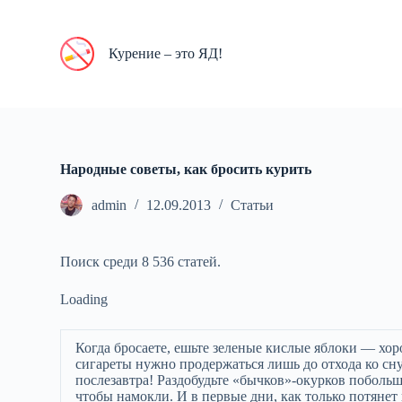
П
е
р
Курение – это ЯД!
е
й
т
и
к
с
у
Народные советы, как бросить курить
т
и
admin
12.09.2013
Статьи
Поиск среди 8 536 статей.
Loading
Когда бросаете, ешьте зеленые кислые яблоки — хоро
сигареты нужно продержаться лишь до отхода ко сну 
послезавтра! Раздобудьте «бычков»-окурков побольш
чтобы намокли. И в первые дни, как только потянет