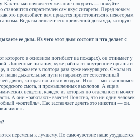
ту. Как только появляется желание покурить — пожуйте
 но становится отвратителен сам вкус сигареты. Перед новым
как это произойдет, вам придется приготовиться к некоторым
ганизма. Ведь вы лишаете его привычной дозы яда, которую
ыхаете ее дым. Из чего этот дым состоит и что делает с
от которого в основном погибают на пожарах), он отнимает у
бурой. Лишенные питания, хуже работают внутренние органы и
це, и соображаете в полтора раза хуже некурящего. Смолы из
вают наши дыхательные пути и парализуют естественный
чей дряни, которая носится в воздухе. Итог — мы становимся
 городского смога, и промышленных выхлопов. А еще в
химических веществ, каждое из которых по отдельности может
асти. А они «работают» вместе! Понятно, что ни один человек
добный «коктейль». Нас заставляет делать это никотин — он,
ависимость.
м?
наются перемены к лучшему. Но самочувствие наше ухудшается