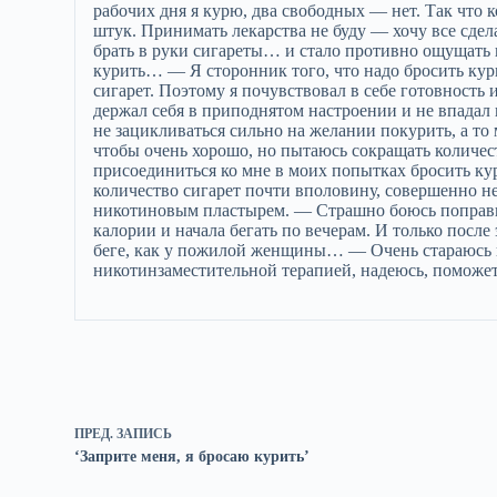
рабочих дня я курю, два свободных — нет. Так что 
штук. Принимать лекарства не буду — хочу все сделат
брать в руки сигареты… и стало противно ощущать в
курить… — Я сторонник того, что надо бросить кур
сигарет. Поэтому я почувствовал в себе готовность 
держал себя в приподнятом настроении и не впадал
не зацикливаться сильно на желании покурить, а то
чтобы очень хорошо, но пытаюсь сокращать количес
присоединиться ко мне в моих попытках бросить ку
количество сигарет почти вполовину, совершенно не 
никотиновым пластырем. — Страшно боюсь поправит
калории и начала бегать по вечерам. И только после
беге, как у пожилой женщины… — Очень стараюсь по
никотинзаместительной терапией, надеюсь, поможе
ПРЕД.
ЗАПИСЬ
‘Заприте меня, я бросаю курить’