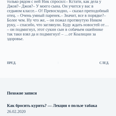
только рядом с ней Ник спросил:– Кстати, как дела у
Джоя?– Джоя?– У моего сына. Он учится у вас в
седьмом классе.– О! Превосходно, – сказал преподобный
отец. – Очень умный паренек.– Значит, все в порядке?–
Более чем. Ну что же, – он пожал протянутую Ником
руку, – спасибо, что заглянули. Буду ждать новостей от…
– он подмигнул, этот сукин сын в собачьем ошейнике
так таки взял да и подмигнул! – …от Коалиции за
здоровье.
ПРЕД.
СЛЕД.
Похожие записи
Как бросить курить? — Лекция о пользе табака
26.02.2020