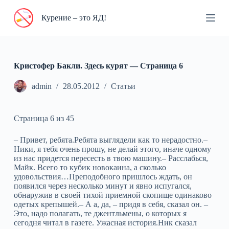
П
Курение – это ЯД!
е
р
е
й
т
и
Кристофер Бакли. Здесь курят — Cтраница 6
к
с
admin
28.05.2012
Статьи
у
т
и
Страница 6 из 45
– Привет, ребята.Ребята выглядели как то нерадостно.–
Ники, я тебя очень прошу, не делай этого, иначе одному
из нас придется пересесть в твою машину.– Расслабься,
Майк. Всего то кубик новокаина, а сколько
удовольствия…Преподобного пришлось ждать, он
появился через несколько минут и явно испугался,
обнаружив в своей тихой приемной скопище одинаково
одетых крепышей.– А а, да, – придя в себя, сказал он. –
Это, надо полагать, те джентльмены, о которых я
сегодня читал в газете. Ужасная история.Ник сказал