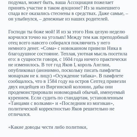
подумал, может быть, ваша Ассоциация пожелает
принять участие в таком аукционе? Из за нынешнего
спада все оказались стеснены в средствах. Даже самые, –
он улыбнулся, – денежные из наших родителей.
Господи ты боже мой! И из за этого Ник целую неделю
корчился точно на угольях! Между тем как преподобный
отец всего навсего собирался поклянчить у него
немного денег. «Сома» с новокаином привели Ника в
благодушное состояние. Теплая, уютная мысль посетила
его: в сущности говоря, с 1604 года ничего практически
не изменилось. В тот год Яков I, король Англии,
опубликовал (анонимно, поскольку писать памфлеты
монархам не к лицу) «Осуждение табака». В памфлете
сообщалось, что в 1584 году на остров Септед привезли
двух индейцев из Виргинской колонии, дабы они
продемонстрировали новомодный обычай, именуемый
курением. Если судить по стандартам, установленным
«Танцами с волками» и «Последним из могикан»,
политической корректностью Яков решительно не
отличался.
«Какие доводы чести либо политики,