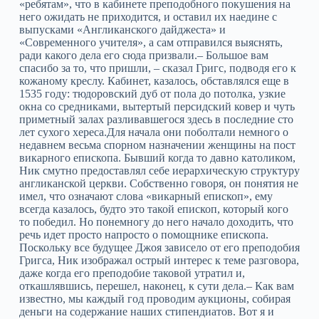
«ребятам», что в кабинете преподобного покушения на
него ожидать не приходится, и оставил их наедине с
выпусками «Англиканского дайджеста» и
«Современного учителя», а сам отправился выяснять,
ради какого дела его сюда призвали.– Большое вам
спасибо за то, что пришли, – сказал Григс, подводя его к
кожаному креслу. Кабинет, казалось, обставлялся еще в
1535 году: тюдоровский дуб от пола до потолка, узкие
окна со средниками, вытертый персидский ковер и чуть
приметный залах разливавшегося здесь в последние сто
лет сухого хереса.Для начала они поболтали немного о
недавнем весьма спорном назначении женщины на пост
викарного епископа. Бывший когда то давно католиком,
Ник смутно предоставлял себе иерархическую структуру
англиканской церкви. Собственно говоря, он понятия не
имел, что означают слова «викарный епископ», ему
всегда казалось, будто это такой епископ, который кого
то победил. Но понемногу до него начало доходить, что
речь идет просто напросто о помощнике епископа.
Поскольку все будущее Джоя зависело от его преподобия
Григса, Ник изображал острый интерес к теме разговора,
даже когда его преподобие таковой утратил и,
откашлявшись, перешел, наконец, к сути дела.– Как вам
известно, мы каждый год проводим аукционы, собирая
деньги на содержание наших стипендиатов. Вот я и