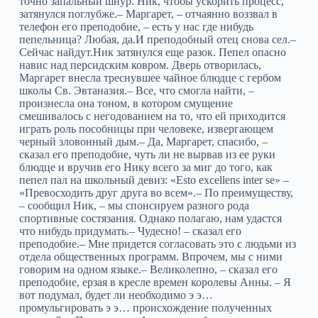
точно запальный шнур. Ник, чтобы ускорить процесс,
затянулся поглубже.– Маргарет, – отчаянно воззвал в
телефон его преподобие, – есть у нас где нибудь
пепельница? Любая, да.И преподобный отец снова сел.–
Сейчас найдут.Ник затянулся еще разок. Пепел опасно
навис над персидским ковром. Дверь отворилась,
Маргарет внесла треснувшее чайное блюдце с гербом
школы Св. Эвтаназия.– Все, что смогла найти, –
произнесла она тоном, в котором смущение
смешивалось с негодованием на то, что ей приходится
играть роль пособницы при человеке, извергающем
черный зловонный дым.– Да, Маргарет, спасибо, –
сказал его преподобие, чуть ли не вырвав из ее руки
блюдце и вручив его Нику всего за миг до того, как
пепел пал на школьный девиз: «Esto excellens inter se» –
«Превосходить друг друга во всем».– По преимуществу,
– сообщил Ник, – мы спонсируем разного рода
спортивные состязания. Однако полагаю, нам удастся
что нибудь придумать.– Чудесно! – сказал его
преподобие.– Мне придется согласовать это с людьми из
отдела общественных программ. Впрочем, мы с ними
говорим на одном языке.– Великолепно, – сказал его
преподобие, ерзая в кресле времен королевы Анны. – Я
вот подумал, будет ли необходимо э э…
промульгировать э э… происхождение полученных