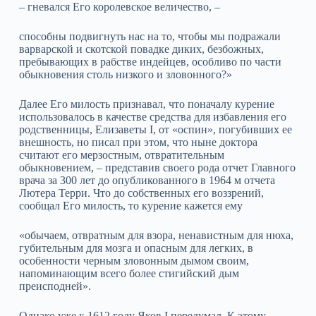
– гневался Его королевское величество, –
способны подвигнуть нас на то, чтобы мы подражали
варварской и скотской повадке диких, безбожных,
пребывающих в рабстве индейцев, особливо по части
обыкновения столь низкого и зловонного?»
Далее Его милость признавал, что поначалу курение
использовалось в качестве средства для избавления его
родственницы, Елизаветы I, от «оспин», погубивших ее
внешность, но писал при этом, что ныне доктора
считают его мерзостным, отвратительным
обыкновением, – представив своего рода отчет Главного
врача за 300 лет до опубликованного в 1964 м отчета
Лютера Терри. Что до собственных его воззрений,
сообщал Его милость, то курение кажется ему
«обычаем, отвратным для взора, ненавистным для нюха,
губительным для мозга и опасным для легких, в
особенности черным зловонным дымом своим,
напоминающим всего более стигийский дым
преисподней».
Однако уже к 1612 году Яков I передумал. К этому