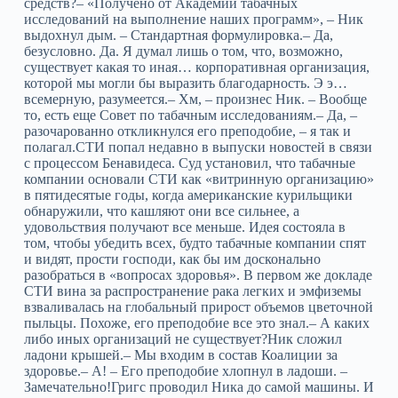
средств?– «Получено от Академии табачных
исследований на выполнение наших программ», – Ник
выдохнул дым. – Стандартная формулировка.– Да,
безусловно. Да. Я думал лишь о том, что, возможно,
существует какая то иная… корпоративная организация,
которой мы могли бы выразить благодарность. Э э…
всемерную, разумеется.– Хм, – произнес Ник. – Вообще
то, есть еще Совет по табачным исследованиям.– Да, –
разочарованно откликнулся его преподобие, – я так и
полагал.СТИ попал недавно в выпуски новостей в связи
с процессом Бенавидеса. Суд установил, что табачные
компании основали СТИ как «витринную организацию»
в пятидесятые годы, когда американские курильщики
обнаружили, что кашляют они все сильнее, а
удовольствия получают все меньше. Идея состояла в
том, чтобы убедить всех, будто табачные компании спят
и видят, прости господи, как бы им досконально
разобраться в «вопросах здоровья». В первом же докладе
СТИ вина за распространение рака легких и эмфиземы
взваливалась на глобальный прирост объемов цветочной
пыльцы. Похоже, его преподобие все это знал.– А каких
либо иных организаций не существует?Ник сложил
ладони крышей.– Мы входим в состав Коалиции за
здоровье.– А! – Его преподобие хлопнул в ладоши. –
Замечательно!Григс проводил Ника до самой машины. И