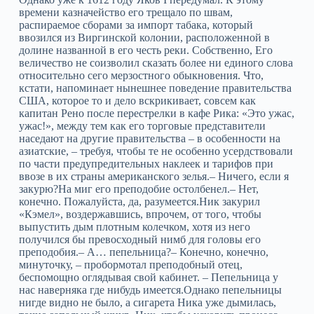
времени казначейство его трещало по швам,
распираемое сборами за импорт табака, который
ввозился из Виргинской колонии, расположенной в
долине названной в его честь реки. Собственно, Его
величество не соизволил сказать более ни единого слова
относительно сего мерзостного обыкновения. Что,
кстати, напоминает нынешнее поведение правительства
США, которое то и дело вскрикивает, совсем как
капитан Рено после перестрелки в кафе Рика: «Это ужас,
ужас!», между тем как его торговые представители
наседают на другие правительства – в особенности на
азиатские, – требуя, чтобы те не особенно усердствовали
по части предупредительных наклеек и тарифов при
ввозе в их страны американского зелья.– Ничего, если я
закурю?На миг его преподобие остолбенел.– Нет,
конечно. Пожалуйста, да, разумеется.Ник закурил
«Кэмел», воздержавшись, впрочем, от того, чтобы
выпустить дым плотным колечком, хотя из него
получился бы превосходный нимб для головы его
преподобия.– А… пепельница?– Конечно, конечно,
минуточку, – пробормотал преподобный отец,
беспомощно оглядывая свой кабинет. – Пепельница у
нас наверняка где нибудь имеется.Однако пепельницы
нигде видно не было, а сигарета Ника уже дымилась,