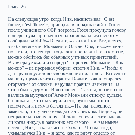
Глава 26
На следующее утро, когда Ник, насвистывая «C’est
fumee, c’est fiimee!», приводил в порядок свой кабинет
после учиненного ФБР погрома, Гэзел просунула голову
в дверь и уже привычным параноидальным шепотом
сообщила: «ФБР!»– Введите, – сказал Ник. Разумеется,
это были агенты Монмани и Олман. Оба, похоже, явно
полагали, что теперь, когда они приперли Ника к стене,
можно обойтись без обычных учтивых приветствий.–
Вы вчера уезжали из города? – пролаял Монмани.– Как
можно? – не прерывая уборки, ответил Ник. – Чтобы я
да нарушил условия освобождения под залог.– Вы сели в
машину прямо у этого здания. Водитель явно старался
оторваться от слежки, нарушал правила движения. За
что и был задержан. И допрошен.– Так вы, значит, снова
взялись за мусульман?Агент Монмани стиснул кулаки.–
Он показал, что вы уверили его, будто мы что то
подсунули к нему в багажник.– Ну, вы, наверное,
заметили, что у него нелады с английским. Видимо, он
неправильно меня понял. Я лишь спросил, засовывали
ли когда нибудь в багажник его самого.– А вы нынче
веселы, Ник, – сказал агент Олман.– Что да, то да, –
ухмыльнулся Ник, – знаете, как то вдруг отлегло от