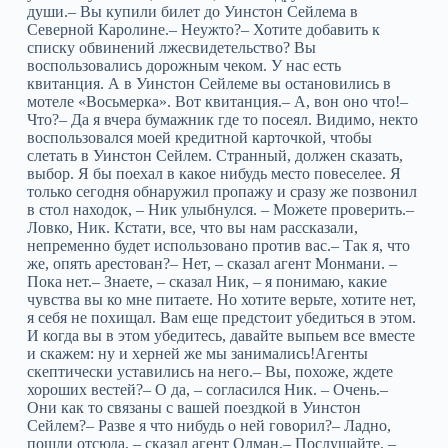
души.– Вы купили билет до Уинстон Сейлема в
Северной Каролине.– Неужто?– Хотите добавить к
списку обвинений лжесвидетельство? Вы
воспользовались дорожным чеком. У нас есть
квитанция. А в Уинстон Сейлеме вы остановились в
мотеле «Восьмерка». Вот квитанция.– А, вон оно что!–
Что?– Да я вчера бумажник где то посеял. Видимо, некто
воспользовался моей кредитной карточкой, чтобы
слетать в Уинстон Сейлем. Странный, должен сказать,
выбор. Я бы поехал в какое нибудь место повеселее. Я
только сегодня обнаружил пропажу и сразу же позвонил
в стол находок, – Ник улыбнулся. – Можете проверить.–
Ловко, Ник. Кстати, все, что вы нам рассказали,
непременно будет использовано против вас.– Так я, что
же, опять арестован?– Нет, – сказал агент Монмани. –
Пока нет.– Знаете, – сказал Ник, – я понимаю, какие
чувства вы ко мне питаете. Но хотите верьте, хотите нет,
я себя не похищал. Вам еще предстоит убедиться в этом.
И когда вы в этом убедитесь, давайте выпьем все вместе
и скажем: ну и херней же мы занимались!Агенты
скептически уставились на него.– Вы, похоже, ждете
хороших вестей?– О да, – согласился Ник. – Очень.–
Они как то связаны с вашей поездкой в Уинстон
Сейлем?– Разве я что нибудь о ней говорил?– Ладно,
пошли отсюда, – сказал агент Олман.– Послушайте, –