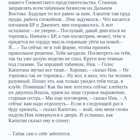
нашего Гонконгского представительства. Станешь
заправлять всем табачным бизнесом на Дальнем
Востоке. Будущее то все равно за ним. Азиатов там пруд
пруди, работа спокойная…Ник задумался.– Что касается
изгнания БР и Дженнет, мне понравилось. А вот
остальное – не уверен.– Послушай, давай двигаться не
торопясь. Начнем с БР, а там посмотрим, может, тебе и
придется по сердцу мысль пораньше уйти на покой.–
Я…– Ты сейчас не в той форме, чтобы принять
правильное решение. Тебя заездили. Посмотреть на тебя,
так ты уже целую неделю не спал. Круги вон темные
под глазами. Ты хороший табачник, Ник. – Голос
Капитана звучал все тише.– Хорошо, – сказал Ник. – Не
торопясь так не торопясь.– Ну вот, я знал, что ты человек
разумный. Понял это, как только увидел тебя тогда, в
клубе. Помнишь? Как бы мне хотелось сейчас хлебнуть
их джулепа.Вошла, храня на лице суровое выражение,
старшая сестра.– Мы еще поговорим, – сказал Ник. – А
сейчас вам надо отдохнуть.– Если в следующий раз я
буду хрюкать, – сказал Капитан, – знай, они меня снова
надули.Ник повернулся к двери. И услышал, как
Капитан сказал ему в спину:
– Табак сам о себе заботится.