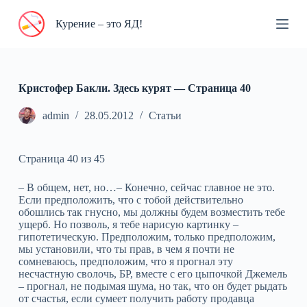
П
Курение – это ЯД!
е
р
е
й
т
и
Кристофер Бакли. Здесь курят — Cтраница 40
к
с
admin
28.05.2012
Статьи
у
т
и
Страница 40 из 45
– В общем, нет, но…– Конечно, сейчас главное не это.
Если предположить, что с тобой действительно
обошлись так гнусно, мы должны будем возместить тебе
ущерб. Но позволь, я тебе нарисую картинку –
гипотетическую. Предположим, только предположим,
мы установили, что ты прав, в чем я почти не
сомневаюсь, предположим, что я прогнал эту
несчастную сволочь, БР, вместе с его цыпочкой Джемель
– прогнал, не подымая шума, но так, что он будет рыдать
от счастья, если сумеет получить работу продавца