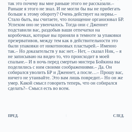
так это почему вы мне раньше этого не рассказали.–
Раньше я этого не знал. И не могли бы вы не прибегать
больше к этому обороту? Очень действует на нервы.–
Стало быть, вы считаете, что похищение организовал БР.
Успехом оно не увенчалось. Тогда они с Дженнет
подставили вас, раздобыв ваши отпечатки на
коробочках, которые вы приняли в темноте за упаковки
презервативов, между тем как в действительности это
были упаковки от никотиновых пластырей.– Именно
так.– Но доказательств у вас нет.– Нет, – сказал Ник, – я
не записываю на видео то, что происходит в моей
спальне.– И в ночь перед смертью мистера Бойкина вы
поделились с ним своими соображениями.– Да. Он
собирался уволить БР и Дженнет, а после…– Прошу вас,
ничего не утаивайте. Это вам лишь повредит.– Но он же
умер. Какой смысл говорить теперь, что он собирался
сделать?– Смысл есть во всем.
ПРЕД.
СЛЕД.