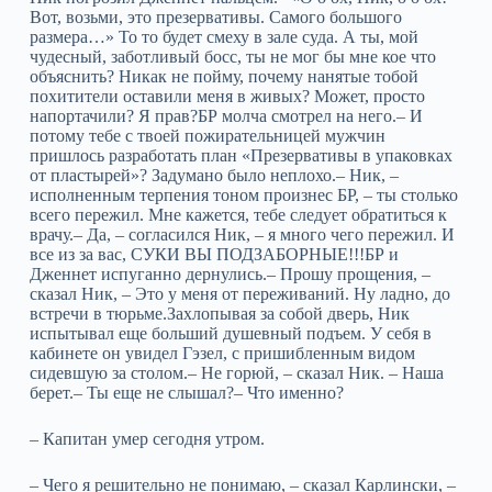
Вот, возьми, это презервативы. Самого большого
размера…» То то будет смеху в зале суда. А ты, мой
чудесный, заботливый босс, ты не мог бы мне кое что
объяснить? Никак не пойму, почему нанятые тобой
похитители оставили меня в живых? Может, просто
напортачили? Я прав?БР молча смотрел на него.– И
потому тебе с твоей пожирательницей мужчин
пришлось разработать план «Презервативы в упаковках
от пластырей»? Задумано было неплохо.– Ник, –
исполненным терпения тоном произнес БР, – ты столько
всего пережил. Мне кажется, тебе следует обратиться к
врачу.– Да, – согласился Ник, – я много чего пережил. И
все из за вас, СУКИ ВЫ ПОДЗАБОРНЫЕ!!!БР и
Дженнет испуганно дернулись.– Прошу прощения, –
сказал Ник, – Это у меня от переживаний. Ну ладно, до
встречи в тюрьме.Захлопывая за собой дверь, Ник
испытывал еще больший душевный подъем. У себя в
кабинете он увидел Гэзел, с пришибленным видом
сидевшую за столом.– Не горюй, – сказал Ник. – Наша
берет.– Ты еще не слышал?– Что именно?
– Капитан умер сегодня утром.
– Чего я решительно не понимаю, – сказал Карлински, –