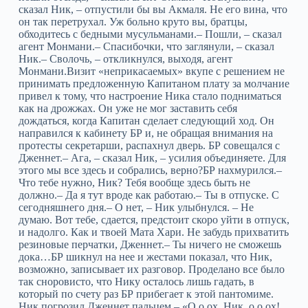
сказал Ник, – отпустили бы вы Акмаля. Не его вина, что
он так перетрухал. Уж больно круто вы, братцы,
обходитесь с бедными мусульманами.– Пошли, – сказал
агент Монмани.– Спасибочки, что заглянули, – сказал
Ник.– Сволочь, – откликнулся, выходя, агент
Монмани.Визит «неприкасаемых» вкупе с решением не
принимать предложенную Капитаном плату за молчание
привел к тому, что настроение Ника стало подниматься
как на дрожжах. Он уже не мог заставить себя
дождаться, когда Капитан сделает следующий ход. Он
направился к кабинету БР и, не обращая внимания на
протесты секретарши, распахнул дверь. БР совещался с
Дженнет.– Ага, – сказал Ник, – усилия объединяете. Для
этого мы все здесь и собрались, верно?БР нахмурился.–
Что тебе нужно, Ник? Тебя вообще здесь быть не
должно.– Да я тут вроде как работаю.– Ты в отпуске. С
сегодняшнего дня.– О нет, – Ник улыбнулся. – Не
думаю. Вот тебе, сдается, предстоит скоро уйти в отпуск,
и надолго. Как и твоей Мата Хари. Не забудь прихватить
резиновые перчатки, Дженнет.– Ты ничего не сможешь
дока…БР шикнул на нее и жестами показал, что Ник,
возможно, записывает их разговор. Проделано все было
так сноровисто, что Нику осталось лишь гадать, в
который по счету раз БР прибегает к этой пантомиме.
Ник погрозил Дженнет пальцем.– «О о ох, Ник, о о ох!