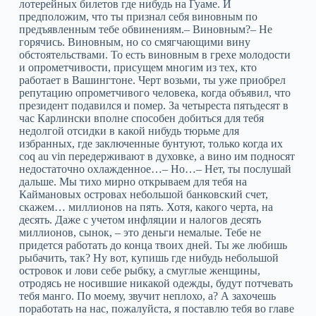
лотерейных билетов где нибудь на Гуаме. И
предположим, что ты признал себя виновным по
предъявленным тебе обвинениям.– Виновным?– Не
горячись. Виновным, но со смягчающими вину
обстоятельствами. То есть виновным в грехе молодости
и опрометчивости, присущем многим из тех, кто
работает в Вашингтоне. Черт возьми, ты уже приобрел
репутацию опрометчивого человека, когда объявил, что
президент подавился и помер. За четыреста пятьдесят в
час Карлински вполне способен добиться для тебя
недолгой отсидки в какой нибудь тюрьме для
избранных, где заключенные бунтуют, только когда их
coq au vin передерживают в духовке, а вино им подносят
недостаточно охлажденное…– Но…– Нет, ты послушай
дальше. Мы тихо мирно открываем для тебя на
Каймановых островах небольшой банковский счет,
скажем… миллионов на пять. Хотя, какого черта, на
десять. Даже с учетом инфляции и налогов десять
миллионов, сынок, – это деньги немалые. Тебе не
придется работать до конца твоих дней. Ты же любишь
рыбачить, так? Ну вот, купишь где нибудь небольшой
островок и лови себе рыбку, а смуглые женщины,
отродясь не носившие никакой одежды, будут потчевать
тебя манго. По моему, звучит неплохо, а? А захочешь
поработать на нас, пожалуйста, я поставлю тебя во главе