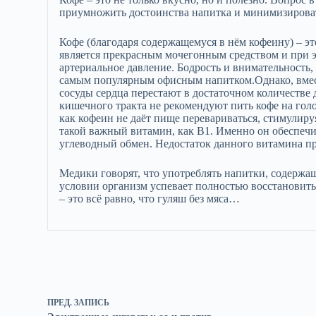
приумножить достоинства напитка и минимизироват
Кофе (благодаря содержащемуся в нём кофеину) – э
является прекрасным мочегонным средством и при 
артериальное давление. Бодрость и внимательность,
самым популярным офисным напитком.Однако, вмест
сосуды сердца перестают в достаточном количестве
кишечного тракта не рекомендуют пить кофе на голо
как кофеин не даёт пище перевариваться, стимулир
такой важный витамин, как В1. Именно он обеспеч
углеводный обмен. Недостаток данного витамина пр
Медики говорят, что употреблять напитки, содержащ
условии организм успевает полностью восстановитьс
– это всё равно, что гуляш без мяса…
ПРЕД.
ЗАПИСЬ