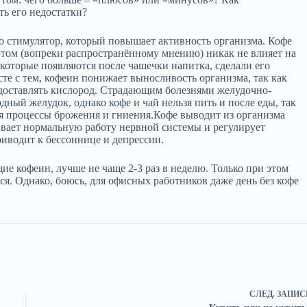
ь его недостатки?
то стимулятор, который повышает активность организма. Кофе
этом (вопреки распространённому мнению) никак не влияет на
 которые появляются после чашечки напитка, сделали его
е с тем, кофеин понижает выносливость организма, так как
 доставлять кислород. Страдающим болезнями желудочно-
дный желудок, однако кофе и чай нельзя пить и после еды, так
уя процессы брожения и гниения.Кофе выводит из организма
ивает нормальную работу нервной системы и регулирует
иводит к бессоннице и депрессии.
ие кофеин, лучше не чаще 2-3 раз в неделю. Только при этом
я. Однако, боюсь, для офисных работников даже день без кофе
СЛЕД.
ЗАПИС