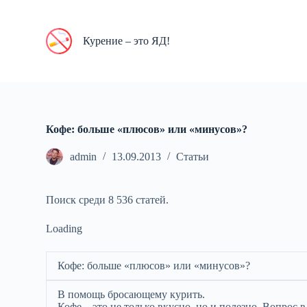
П
е
р
Курение – это ЯД!
е
й
т
и
к
с
у
Кофе: больше «плюсов» или «минусов»?
т
и
admin
13.09.2013
Статьи
Поиск среди 8 536 статей.
Loading
Кофе: больше «плюсов» или «минусов»?
В помощь бросающему курить.
Кофе – это не только вкусно, но и полезно. Вопрос 