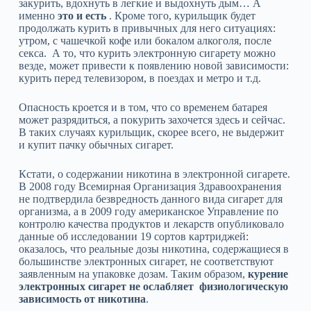
закурить, вдохнуть в легкие и выдохнуть дым… А
именно
это и есть
. Кроме того, курильщик будет
продолжать курить в привычных для него ситуациях:
утром, с чашечкой кофе или бокалом алкоголя, после
секса. А то, что курить электронную сигарету можно
везде, может привести к появлению новой зависимости:
курить перед телевизором, в поездах и метро и т.д.
Опасность кроется и в том, что со временем батарея
может разрядиться, а покурить захочется здесь и сейчас.
В таких случаях курильщик, скорее всего, не выдержит
и купит пачку обычных сигарет.
Кстати, о содержании никотина в электронной сигарете.
В 2008 году Всемирная Организация Здравоохранения
не подтвердила безвредность данного вида сигарет для
организма, а в 2009 году американское Управление по
контролю качества продуктов и лекарств опубликовало
данные об исследовании 19 сортов картриджей:
оказалось, что реальные дозы никотина, содержащиеся в
большинстве электронных сигарет, не соответствуют
заявленным на упаковке дозам. Таким образом,
курение
электронных сигарет не ослабляет физиологическую
зависимость от никотина
.