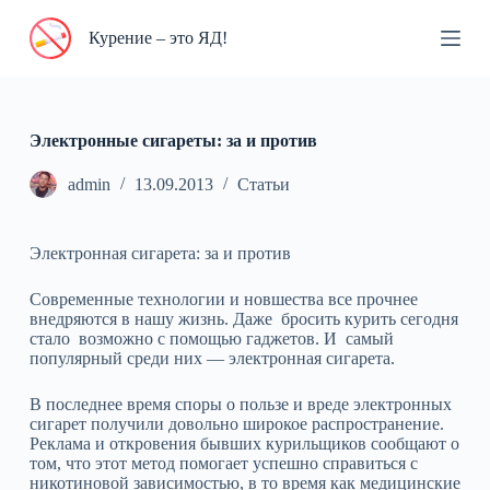
П
Курение – это ЯД!
е
р
е
й
т
и
Электронные сигареты: за и против
к
с
admin
13.09.2013
Статьи
у
т
и
Электронная сигарета: за и против
Современные технологии и новшества все прочнее
внедряются в нашу жизнь. Даже бросить курить сегодня
стало возможно с помощью гаджетов. И самый
популярный среди них — электронная сигарета.
В последнее время споры о пользе и вреде электронных
сигарет получили довольно широкое распространение.
Реклама и откровения бывших курильщиков сообщают о
том, что этот метод помогает успешно справиться с
никотиновой зависимостью, в то время как медицинские