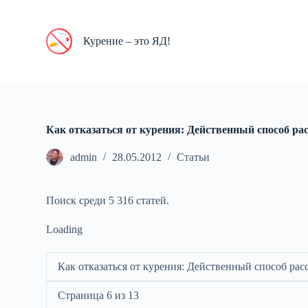
П
е
р
Курение – это ЯД!
е
й
т
и
к
с
у
Как отказаться от курения: Действенный способ ра
т
и
admin
28.05.2012
Статьи
Поиск среди 5 316 статей.
Loading
Как отказаться от курения: Действенный способ рас
Страница 6 из 13