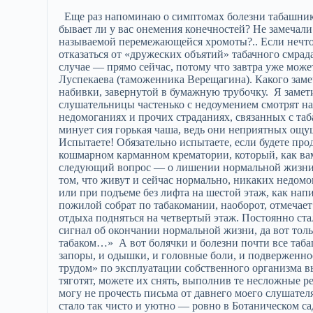
Еще раз напоминаю о симптомах болезни табашника — облитерации. Не испытываете ли вы зябкости ног? Не бывает ли у вас онемения конечностей? Не замечали ли вы на конечностях побеления кожи? Нет ли у вас так называемой перемежающейся хромоты?.. Если нечто подобное вы у себя обнаружили, необходимо срочно отказаться от «дружеских объятий» табачного смрада, и сделать это надо, как говорится, еще вчера, в крайнем случае — прямо сейчас, потому что завтра уже может быть поздно. Вспомните еще раз прекрасного актера Павла Луспекаева (таможенника Верещагина). Какого замечательного актера не стало! И все — из-за дрянной табачной набивки, завернутой в бумажную трубочку. Я заметил одну особенность. Более молодые наши слушатели и слушательницы частенько с недоумением смотрят на более старших табашников, рассказывающих о своих недомоганиях и прочих страданиях, связанных с табачной привязанностью. Им, молодым, кажется, что их-то минует сия горькая чаша, ведь они неприятных ощущений от дружбы с табачной заразой не испытывают. Увы! Испытаете! Обязательно испытаете, если будете продолжать свое позорное занятие по самосожжению себя в кошмарном карманном крематории, который, как вам кажется, вас согревает. Согревает ли?! Вот и при ответе на следующий вопрос — о лишении нормальной жизни из-за табакомании — более молодые табашники написали о том, что живут и сейчас нормально, никаких недомоганий не испытывают, разве что задыхаются при быстром беге или при подъеме без лифта на шестой этаж, как написал один наш отнюдь не старый слушатель. Его более пожилой собрат по табакомании, наоборот, отмечает: «Лет в сорок я стал задыхаться от быстрой ходьбы, не мог без отдыха подняться на четвертый этаж. Постоянно стал одолевать кашель. Участились желудочные боли… Это был сигнал об окончании нормальной жизни, да вот только не услышал я его тогда, не сумел вовремя расстаться с табаком…» А вот болячки и болезни почти все табашники назвали одинаковые. Тут и бронхиты, и гастриты, и запоры, и одышки, и головные боли, и подверженность простудным заболеваниям… Что ж, своим «доблестным трудом» по эксплуатации собственного организма вы вполне заслужили подобные «награды». Но если, они вас тяготят, можете их снять, выполнив те несложные рекомендации, которые получите на нашем курсе. Кстати, не могу не прочесть письма от давнего моего слушателя, табашника с 45-летним стажем самоотравления: В квартире стало так чисто и уютно — ровно в Ботаническом саду. Сам удивляюсь, как я мог жить столько лет в вонючем стойле?! И вот еще штука какая: лежим мы с бабкой в постели, а я ей такие лекции о здоровье читаю, что сам удивляюсь — откуда слова берутся. Ровно стихи сочиняю, а сам-то почти неграмотный! Наверное, с головой что-то произошло. Перестала она меня мучить бесконечными ноющими болями. Сердце проверял недавно — полный порядок, хотя уже который год после занятий наших не принял ни одной таблетки. Зрение мое поправилось, ногам полегчало. В общем в молодость возвращаюсь — в свои неполные семьдесят. Дай Бог здоровья сегодняшним оптималистам, вчерашним и будущим! До конца дней своих буду вспоминать все то, чему нас учили… А.Угланов, г. Ульяновск Опять же, отвечая на следующий вопрос, молодые табашники честно признаются: не задумывались они об отказе от сигарет, а пришли на курс кто из любопытства, кто по настоянию друзей или родственников, ранее побывавших на наших занятиях. Другие слушатели отмечают, что имеют сильное желание избавиться от курения, даже упоминают о попытках «завязать с табачным смрадом вонючим», как написал один из табашников. Но… «Целый день не курил — так чуть с ума не сошел! С тех пор попыток не делал». А вот другое признание: «Несколько раз пытался бросить это табакокурительное занятие, но хватало меня на воздержание от силы на две недели». И, наконец, третий отклик: «Был период, когда не курила полгода. За это время резко набрала вес, с которым борюсь с помощью сигарет вот уже более десяти лет». К сожалению, слушательница не написала — на чьей стороне перевес… А вообще-то, при нормализации обменных процессов, нарушенных в пору табачной экспансии и восстановленных после отказа от самоотравления, нередко вес, действительно, может «рвануть» вверх. Чтобы этого не случилось, необходимо ограничивать себя в жирной обильной пище (она сама по себе вредна), больше двигаться, систематически заниматься зарядкой и, конечно, изучить систему П.К.Иванова, взять ее на вооружение во имя оздоровления, поддержки здоровья. Вы, наверное, слышали или читали о том, какие чудесные исцеления происходят у людей с помощью этой системы? Да и по части отказа от табачной зависимости правила знаменитой «Детки» П.К.Иванова весьма действенны. Многие из вас пытались лечиться о