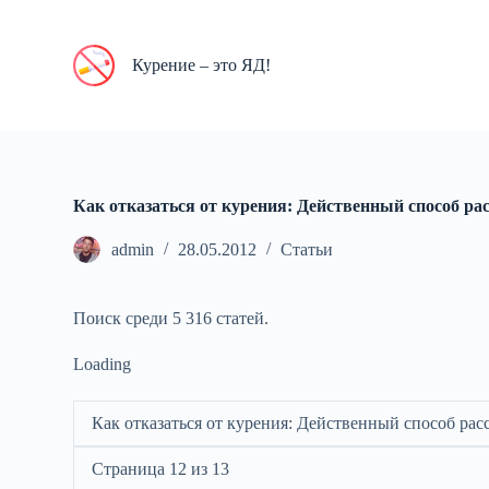
П
е
р
Курение – это ЯД!
е
й
т
и
к
с
у
Как отказаться от курения: Действенный способ ра
т
и
admin
28.05.2012
Статьи
Поиск среди 5 316 статей.
Loading
Как отказаться от курения: Действенный способ рас
Страница 12 из 13