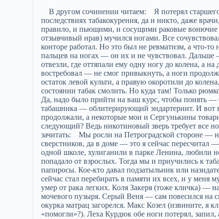
В другом сочинении читаем: Я потерял старшего брата — Сергуню. Тогда еще как-то не задумывались мы о последствиях табакокурения, да и никто, даже врачи, об этом не говорили. Впрочем, и сами медики были, как правило, и пьющими, и сосущими раковые вонючие соски. А Сергуня (так ласково мы все его звали за мягкий и отзывчивый нрав) мучился ногами. Все сочувствовали, говорили: мол, застудил ноги на реке, когда в сплавной конторе работал. Но это был не ревматизм, а что-то непонятное. Вначале у него почернели кончики больших пальцев на ногах — он их и не чувствовал. Дальше — больше. Почернела левая стопа. Сергуню на операцию отвезли, где оттяпали ему одну ногу до колена, а на другой стопу отняли. Протезы, можно сказать, он так и не востребовал — не смог привыкнуть, а ноги продолжали болеть. Еще одна операция… Теперь уж до бедра оттяпали остаток левой культи, а правую окоротили до колена. Конечно, тогда Сергуне говорили, что нельзя в таком состоянии табак смолить. Но куда там! Только рюмкой водки да табачищем проклятым он и заглушал дикую боль. Да, надо было прийти на ваш курс, чтобы понять — Сергуня пал жертвой табачного зверя, «заработав» болезнь табашника — облитерирующий эндартериит. И вот ведь что странно и страшно: никто из нас не сделал выводов, продолжали, а некоторые мои и Сергунькины товарищи до сих пор смолят, травятся табачным дерьмом. Кто следующий? Ведь никотиновый зверь требует все новых жертв! И еще одну домашнюю работу я позволю себе зачитать: Мы росли на Петроградской стороне — на Съезжинской. В коммуналке, где я жил, росли и мои четверо сверстников, да в доме — это я сейчас пересчитал — двадцать три пацана. Итого 27 подростков. Учились мы все в одной школе, хулиганили в парке Ленина, любили носиться по крышам дровяных сараев, за что нам изрядно попадало от взрослых. Тогда мы и приучились к табаку: собирали хабарики, «стреляли» у прохожих сигареты или папиросы. Кое-кто давал подзатыльник или назидательно выговаривал нам, а иной и сигаретой одаривал. Я вот сейчас стал перебирать в памяти их всех, и у меня мурашки по телу бегут. Нет Вити Воробышка (кличка такая) — умер от рака легких. Коля Закеря (тоже кличка) — на зоне загнулся от туберкулеза. Валька Лапа (кличка) — рак мочевого пузыря. Серый Веня — сам повесился на спинке кровати, да еще и поджарился: от непотушенного окурка матрац загорелся. Макс Козел (извините, я клички перечисляю) с пятого этажа вывалился (а может, «помогли»?). Леха Курдюк обе ноги потерял, запил, а потом гангрена задушила — и конец! Семенчик Гера тоже от рака легких скончался… «Керя», «Музон», «Лапотник», «Шкура», «Кот», «Сано», «Копыто», «Макака» — их тоже нет. Из нашей дружной «кодлы» из двадцати семи сверстников в живых остались я, Валерка «Башмак», Родька «Метла», Серега «Малой», Витек «Горе» — и, пожалуй, все, никого больше не осталось. А какие все мы были табашники! Хабарики по кругу пускали, дым изо рта в рот передавали, последней сигаретой делились! А возле Большого проспекта пивнуха стояла. Ох, сколько мы того пива перепили, сколько там дымили! И столько жизней оставили. Страшно! Повторяю, это были сочинения слушателей из предыдущей группы. Часть ваших домашних заданий я обязательно прочту на занятиях очередного курса. Второе задание тоже непростое. Я предлагаю завтра провести деловую игру. Вспомните: с экранов телевизоров, в радиопередачах, на газетных страницах нас постоянно приглашают играть. Вот и я предлагаю игру — несколько необычную. Давайте сыграем в Государственную Думу! Вы все будете депутатами, а я — председателем комиссии по здравоохранению. Для того, чтобы разработать законопроект по внедрению в стране нормального образа жизни, я обращаюсь к вам, господа депутаты, с просьбой — представить завтра в письменном виде свои предложения. Очень прошу серьезно подойти к этому заданию. На отдельных листах бумага вы напишете свои фамилию, имя и отчество (обязательно полностью, а не чиновничье-бюрократические ФИО: научитесь уважать имена — свое и своего родителя!). Затем очень коротко изложите по три-четыре конструктивных предложения. А завтра, перед началом заключительного занятия, листки со своими предложениями положите ко мне на стол. Уберите с коленей все, что вам мешает. Удобнее устраивайтесь в креслах. Ладони выверните наружу и положите их на колени. Пальцы между собой не соприкасаются. Все закрыли глаза!.. Все внимание — на мой голос!.. Только мой голос! Посторонние мысли уходят!.. Посторонние мысли ушли! Все внимание — на мой голос! Расслабляются мышцы ног: расслабляются пальчики, ступни, пяточки, лодыжки, голени, мышцы икр! Внутренним взором посмотрели, как расслабились мышцы икр, голени, лодыжки, пяточки, ступни, пальчики… Ноги пол