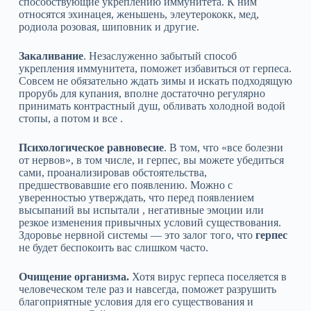
способствующие укреплению иммунитета. К ним
относятся эхинацея, женьшень, элеутерококк, мед,
родиола розовая, шиповник и другие.
Закаливание
. Незаслуженно забытый способ
укрепления иммунитета, поможет избавиться от герпеса.
Совсем не обязательно ждать зимы и искать подходящую
прорубь для купания, вполне достаточно регулярно
принимать контрастный душ, обливать холодной водой
стопы, а потом и все .
Психологическое равновесие
. В том, что «все болезни
от нервов», в том числе, и герпес, вы можете убедиться
сами, проанализировав обстоятельства,
предшествовавшие его появлению. Можно с
уверенностью утверждать, что перед появлением
высыпаний вы испытали , негативные эмоции или
резкое изменения привычных условий существования.
Здоровье нервной системы — это залог того, что
герпес
не будет беспокоить вас слишком часто.
Очищение организма.
Хотя вирус герпеса поселяется в
человеческом теле раз и навсегда, поможет разрушить
благоприятные условия для его существования и