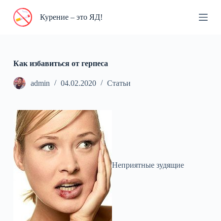
П
Курение – это ЯД!
е
р
е
й
т
и
Как избавиться от герпеса
к
с
admin
04.02.2020
Статьи
у
т
и
Неприятные зудящие