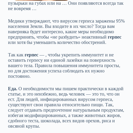
пузырьки на губах или на … Они появляются всегда так
не вовремя …
Медики утверждают, что вирусом герпеса заражены 95%
населения Земли. Вы входите в их число? Тогда вам
наверняка будет интересно, какие меры необходимо
предпринять, чтобы «не разбудить» неактивный
герпес
или хотя бы уменьшить количество обострений.
Так как
герпес
— , чтобы укрепить иммунитет и не
оставить герпесу ни единой лазейки на поверхность
вашего тела. Правила повышения иммунитета просты,
но для достижения успеха соблюдать их нужно
постоянно.
Еда.
О необходимости мы пишем практически в каждой
статье, и это неизбежно, ведь человек — это то, что он
ест. Для людей, инфицированных вирусом герпеса,
существуют свои правила относительно пищи. Так,
следует отдавать предпочтение натуральным продуктам,
избегая модифицированных, а также животных жиров,
сдобного теста, шоколада, всех видов орехов, риса и
овсяной крупы.