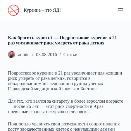
П
Курение – это ЯД!
е
р
е
й
т
и
Как бросить курить? — Подростковое курение в 21
к
раз увеличивает риск умереть от рака легких
с
у
admin
03.08.2016
Статьи
т
и
Подростковое курение в 21 раз увеличивает для женщин
риск умереть от рака легких, говорится в
обнародованном исследовании группы ученых
Гарвардской медицинской школы в Бостоне.
Для тех, кто взялся за сигарету в более взрослом возрасте
— после 26 лет — этот риск смертности в 9 раз
превышает шансы некурящего человека.
Полностью уравнять свои возможности сопротивления
росту злокачественных клеток с некурящими дамами