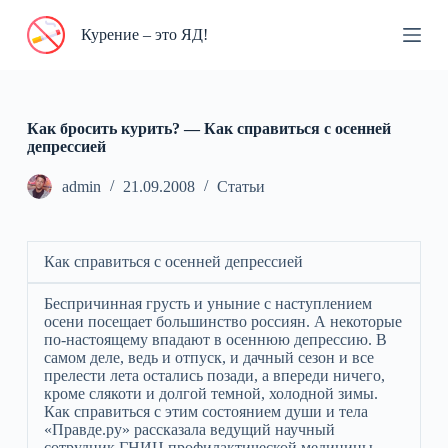
П
Курение – это ЯД!
е
р
е
й
т
и
Как бросить курить? — Как справиться с осенней
к
депрессией
с
у
admin
21.09.2008
Статьи
т
и
Как справиться с осенней депрессией
Беспричинная грусть и уныние с наступлением
осени посещает большинство россиян. А некоторые
по-настоящему впадают в осеннюю депрессию. В
самом деле, ведь и отпуск, и дачный сезон и все
прелести лета остались позади, а впереди ничего,
кроме слякоти и долгой темной, холодной зимы.
Как справиться с этим состоянием души и тела
«Правде.ру» рассказала ведущий научный
сотрудник ГНИЦ профилактической медицины