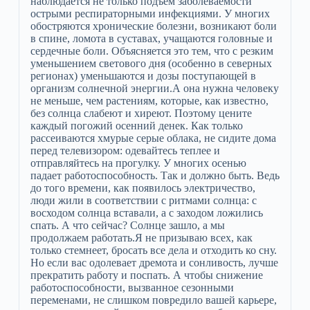
наблюдается не только подъем заболеваемости
острыми респираторными инфекциями. У многих
обостряются хронические болезни, возникают боли
в спине, ломота в суставах, учащаются головные и
сердечные боли. Объясняется это тем, что с резким
уменьшением светового дня (особенно в северных
регионах) уменьшаются и дозы поступающей в
организм солнечной энергии.А она нужна человеку
не меньше, чем растениям, которые, как известно,
без солнца слабеют и хиреют. Поэтому цените
каждый погожий осенний денек. Как только
рассеиваются хмурые серые облака, не сидите дома
перед телевизором: одевайтесь теплее и
отправляйтесь на прогулку. У многих осенью
падает работоспособность. Так и должно быть. Ведь
до того времени, как появилось электричество,
люди жили в соответствии с ритмами солнца: с
восходом солнца вставали, а с заходом ложились
спать. А что сейчас? Солнце зашло, а мы
продолжаем работать.Я не призываю всех, как
только стемнеет, бросать все дела и отходить ко сну.
Но если вас одолевает дремота и сонливость, лучше
прекратить работу и поспать. А чтобы снижение
работоспособности, вызванное сезонными
переменами, не слишком повредило вашей карьере,