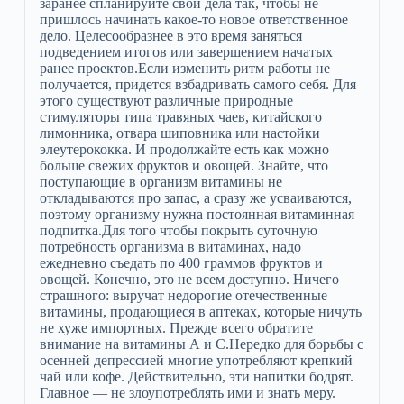
заранее спланируйте свои дела так, чтобы не
пришлось начинать какое-то новое ответственное
дело. Целесообразнее в это время заняться
подведением итогов или завершением начатых
ранее проектов.Если изменить ритм работы не
получается, придется взбадривать самого себя. Для
этого существуют различные природные
стимуляторы типа травяных чаев, китайского
лимонника, отвара шиповника или настойки
элеутерококка. И продолжайте есть как можно
больше свежих фруктов и овощей. Знайте, что
поступающие в организм витамины не
откладываются про запас, а сразу же усваиваются,
поэтому организму нужна постоянная витаминная
подпитка.Для того чтобы покрыть суточную
потребность организма в витаминах, надо
ежедневно съедать по 400 граммов фруктов и
овощей. Конечно, это не всем доступно. Ничего
страшного: выручат недорогие отечественные
витамины, продающиеся в аптеках, которые ничуть
не хуже импортных. Прежде всего обратите
внимание на витамины А и С.Нередко для борьбы с
осенней депрессией многие употребляют крепкий
чай или кофе. Действительно, эти напитки бодрят.
Главное — не злоупотреблять ими и знать меру.