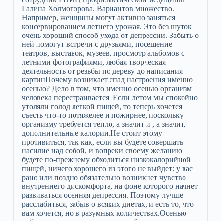
Галина Холмогорова. Вариантов множество.
Например, женщины могут активно заняться
консервированием летнего урожая. Это без шуток
очень хороший способ ухода от депрессии. Забыть о
ней помогут встречи с друзьями, посещение
театров, выставок, музеев, просмотр альбомов с
летними фотографиями, любая творческая
деятельность от резьбы по дереву до написания
картинПочему возникает спад настроения именно
осенью? Дело в том, что именно осенью организм
человека перестраивается. Если летом мы спокойно
утоляли голод легкой пищей, то теперь хочется
съесть что-то потяжелее и пожирнее, поскольку
организму требуется тепло, а значит и , а значит,
дополнительные калории.Не стоит этому
противиться, так как, если вы будете совершать
насилие над собой, и вопреки своему желанию
будете по-прежнему обходиться низкокалорийной
пищей, ничего хорошего из этого не выйдет: у вас
рано или поздно обязательно возникнет чувство
внутреннего дискомфорта, на фоне которого начнет
развиваться осенняя депрессия. Поэтому лучше
расслабиться, забыв о всяких диетах, и есть то, что
вам хочется, но в разумных количествах.Осенью