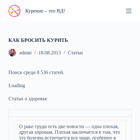
П
Курение – это ЯД!
е
р
е
й
т
и
КАК БРОСИТЬ КУРИТЬ
к
с
admin
18.08.2013
Статьи
у
т
и
Поиск среди 8 536 статей.
Loading
Статьи о здоровье
О раке груди есть две новости — одна плохая,
другая хорошая. Плохая заключается в том, что
эта болезнь встречается все чаще, особенно в