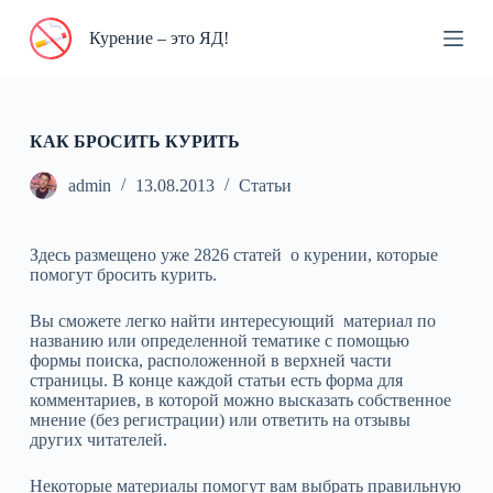
П
Курение – это ЯД!
е
р
е
й
т
и
КАК БРОСИТЬ КУРИТЬ
к
с
admin
13.08.2013
Статьи
у
т
и
Здесь размещено уже 2826 статей о курении, которые
помогут бросить курить.
Вы сможете легко найти интересующий материал по
названию или определенной тематике с помощью
формы поиска, расположенной в верхней части
страницы. В конце каждой статьи есть форма для
комментариев, в которой можно высказать собственное
мнение (без регистрации) или ответить на отзывы
других читателей.
Некоторые материалы помогут вам выбрать правильную